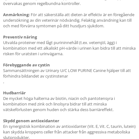
övervakas genom regelbundna kontroller.
Anmärkning:
För att säkerställa att dieten är effektiv är en föregående
undersökning av din veterinär nödvändig. Felaktig användning kan till
och med förvärra symtomen på ditt husdjurs sjukdom.
Preventiv näring
Utvalda proteiner med lågt purininnehåll (t.ex. vetemjöl, ägg) i
kombination med ett alkaliskt pH-värde i urinen kan bidra till att minska
risken för uratsten i urinvägarna.
Förebyggande av cystin
Sammansättningen av Urinary U/C LOW PURINE Canine hjälper till att
förhindra bildandet av cystinstenar
.
Hudbarriär
De mycket höga halterna av biotin, niacin och pantotensyra i
kombination med zink och linolsyra bidrar till att minska
vätskeförlusten genom huden och stärka dess barriäreffekt.
Skydd genom antioxidanter
En synergistisk kombination av antioxidanter (Vit. E, Vit. C, taurin, lutein)
kan skydda kroppens celler från attacker från aggressiva metaboliska
slutprodukter.