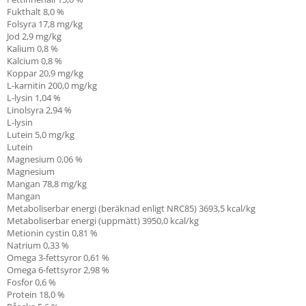
Fukthalt 8,0 %
Folsyra 17,8 mg/kg
Jod 2,9 mg/kg
Kalium 0,8 %
Kalcium 0,8 %
Koppar 20,9 mg/kg
L-karnitin
200,0 mg/kg
L-lysin 1,04 %
Linolsyra
2,94 %
L-lysin
Lutein 5,0 mg/kg
Lutein
Magnesium 0,06 %
Magnesium
Mangan 78,8 mg/kg
Mangan
Metaboliserbar energi (beräknad enligt NRC85) 3693,5 kcal/kg
Metaboliserbar energi (uppmätt) 3950,0 kcal/kg
Metionin cystin 0,81
%
Natrium 0,33 %
Omega 3-fettsyror 0,61 %
Omega 6-fettsyror 2,98 %
Fosfor 0,6 %
Protein 18,0 %