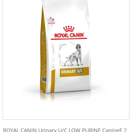
ROYAL CANIN Urinary U/C LOW PURINE CanineE 2