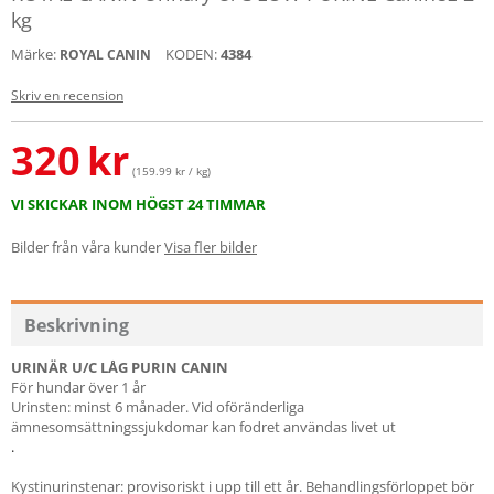
kg
Märke:
KODEN:
4384
ROYAL CANIN
Skriv en recension
320
kr
(159.99 kr / kg)
VI SKICKAR INOM HÖGST 24 TIMMAR
Bilder från våra kunder
Visa fler bilder
Beskrivning
URINÄR U/C LÅG PURIN CANIN
För hundar över 1 år
Urinsten: minst 6 månader. Vid oföränderliga
ämnesomsättningssjukdomar kan fodret användas livet ut
.
Kystinurinstenar: provisoriskt i upp till ett år. Behandlingsförloppet bör