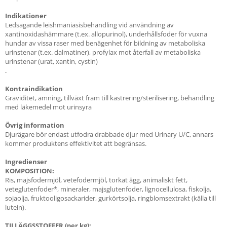
Indikationer
Ledsagande leishmaniasisbehandling vid användning av
xantinoxidashämmare (t.ex. allopurinol), underhållsfoder för vuxna
hundar av vissa raser med benägenhet för bildning av metaboliska
urinstenar (t.ex. dalmatiner), profylax mot återfall av metaboliska
urinstenar (urat, xantin, cystin)
.
Kontraindikation
Graviditet, amning, tillväxt fram till kastrering/sterilisering, behandling
med läkemedel mot urinsyra
Övrig information
Djurägare bör endast utfodra drabbade djur med Urinary U/C, annars
kommer produktens effektivitet att begränsas.
Ingredienser
KOMPOSITION:
Ris, majsfodermjöl, vetefodermjöl, torkat ägg, animaliskt fett,
veteglutenfoder*, mineraler, majsglutenfoder, lignocellulosa, fiskolja,
sojaolja, fruktooligosackarider, gurkörtsolja, ringblomsextrakt (källa till
lutein).
TILLÄGGSSTOFFER (per kg):