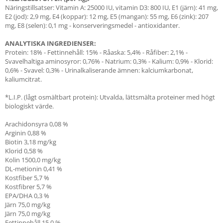
Näringstillsatser: Vitamin A: 25000 IU, vitamin D3: 800 IU, E1 (järn): 41 mg,
E2 (jod): 2,9 mg, E4 (koppar): 12 mg, E5 (mangan): 55 mg, E6 (zink): 207
mg, E8 (selen): 0,1 mg - konserveringsmedel - antioxidanter.
ANALYTISKA INGREDIENSER:
Protein: 18% - Fettinnehåll: 15% - Råaska: 5,4% - Råfiber: 2,1% -
Svavelhaltiga aminosyror: 0,76% - Natrium: 0,3% - Kalium: 0,9% - Klorid:
0,6% - Svavel: 0,3% - Urinalkaliserande ämnen: kalciumkarbonat,
kaliumcitrat.
*L.I.P. (lågt osmältbart protein): Utvalda, lättsmälta proteiner med högt
biologiskt värde.
Arachidonsyra 0,08 %
Arginin 0,88 %
Biotin 3,18 mg/kg
Klorid 0,58 %
Kolin 1500,0 mg/kg
DL-metionin 0,41 %
Kostfiber 5,7 %
Kostfibrer 5,7 %
EPA/DHA
0,3 %
Järn 75,0
mg/kg
Järn 75,0
mg/kg
Fettinnehåll 15,0 %