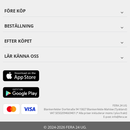
FÖRE KÖP
BESTÄLLNING
EFTER KÖPET
LÄR KÄNNA OSS
FERA 24 UG
Blankenfelder Dorfstraße 94 15827 Blankenfelde-Mahlow (Tyskland)
VAT SE502094669401 (* Alla priser inkluderar moms / plus frakt)
E-post:
info@fera.se
© 2024-2026 FERA 24 UG.