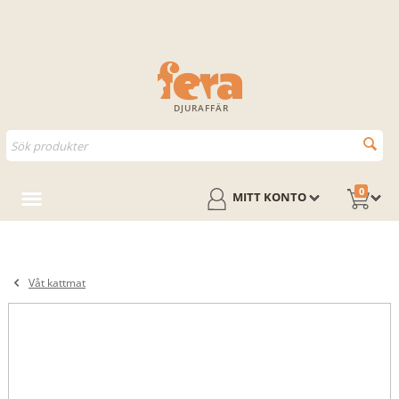
DJURAFFÄR
0
MITT KONTO
Våt kattmat