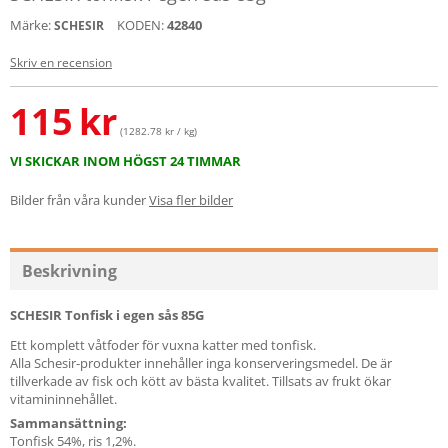
Märke:
KODEN:
42840
SCHESIR
Skriv en recension
115
kr
(1282.78 kr / kg)
VI SKICKAR INOM HÖGST 24 TIMMAR
Bilder från våra kunder
Visa fler bilder
Beskrivning
SCHESIR Tonfisk i egen sås 85G
Ett komplett våtfoder för vuxna katter med tonfisk.
Alla Schesir-produkter innehåller inga konserveringsmedel. De är
tillverkade av fisk och kött av bästa kvalitet. Tillsats av frukt ökar
vitamininnehållet.
Sammansättning:
Tonfisk 54%, ris 1,2%.