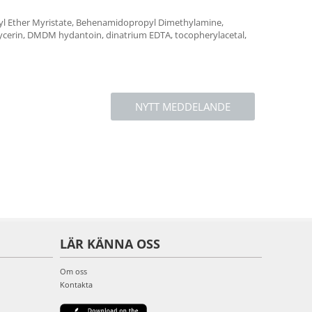
zyl Ether Myristate, Behenamidopropyl Dimethylamine,
glycerin, DMDM hydantoin, dinatrium EDTA, tocopherylacetal,
NYTT MEDDELANDE
LÄR KÄNNA OSS
Om oss
Kontakta