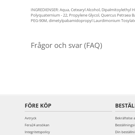
INGREDIENSER: Aqua, Cetearyl Alcohol, Dipalmitoylethyl 
Polyquaternium - 22, Propylene Glycol, Quercus Petraea Ba
PEG-90M, dimetylpabamidopropyl Laurdimonium Tosylate, 
Frågor och svar (FAQ)
FÖRE KÖP
BESTÄ
Avtryck
Bekräftelse 
Fera24 ansökan
Beställnings
Integritetspolicy
Din beställn