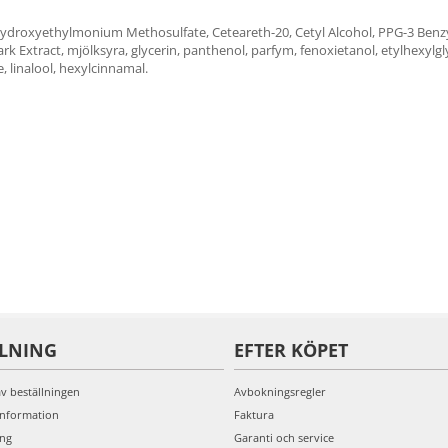
Hydroxyethylmonium Methosulfate, Ceteareth-20, Cetyl Alcohol, PPG-3 Ben
rk Extract, mjölksyra, glycerin, panthenol, parfym, fenoxietanol, etylhexyl
linalool, hexylcinnamal.
LLNING
EFTER KÖPET
av beställningen
Avbokningsregler
information
Faktura
ing
Garanti och service