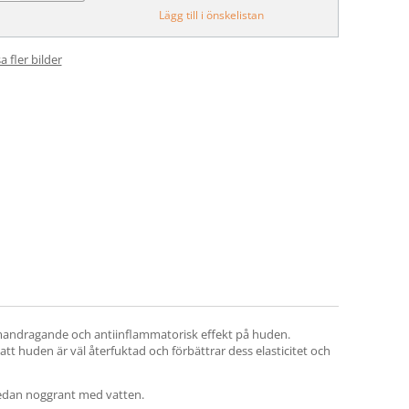
Lägg till i önskelistan
a fler bilder
ammandragande och antiinflammatorisk effekt på huden.
 att huden är väl återfuktad och förbättrar dess elasticitet och
 sedan noggrant med vatten.