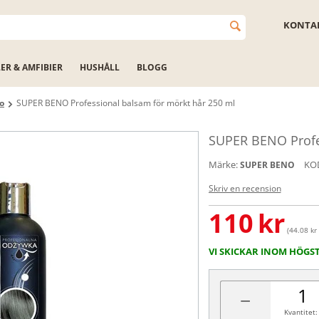
KONTAK
LER & AMFIBIER
HUSHÅLL
BLOGG
o
SUPER BENO Professional balsam för mörkt hår 250 ml
SUPER BENO Profes
Märke:
KO
SUPER BENO
Skriv en recension
110
kr
(44.08 kr
VI SKICKAR INOM HÖGS
−
Kvantitet: