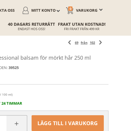
0
TA OSS
MITT KONTO
VARUKORG
40 DAGARS RETURRÄTT
FRAKT UTAN KOSTNAD!
ENDAST HOS OSS!
FRI FRAKT FRÅN 499 KR
69
från
102
sional balsam för mörkt hår 250 ml
DEN:
39525
 / 100 ml)
T 24 TIMMAR
+
LÄGG TILL I VARUKORG