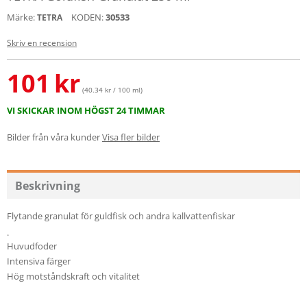
Märke:
KODEN:
30533
TETRA
Skriv en recension
101
kr
(40.34 kr / 100 ml)
VI SKICKAR INOM HÖGST 24 TIMMAR
Bilder från våra kunder
Visa fler bilder
Beskrivning
Flytande granulat för guldfisk och andra kallvattenfiskar
.
Huvudfoder
Intensiva färger
Hög motståndskraft och vitalitet