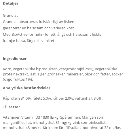
Detaljer
.
Granulat
Granulat absorberas fullständigt av fisken
garanterar en hälsosam och varierad kost
Med BioActive-formeln - för ett långt och hälsosamt fiskliv
främjar hälsa, färg och vitalitet
Ingredienser
Korn, vegetabiliska biprodukter (vetegroddmjöl 29%), vegetabiliska
proteinextrakt, jäst, alger, grönsaker, mineraler, oljor och fetter, socker
(oligofruktos 1%).
Analytiska beståndsdelar
Råprotein 31,0%, råfett 5,0%, råfiber 2,0%, vattenhalt 8,0%.
Tillsatser
Vitaminer: Vitamin D3 1830 IE/kg. Spårämnen: Mangan som
mangan(II)sulfat, monohydrat 81 mg/kg, zink som zinksulfat,
monohydrat 48 mg/kg, järn som järn(II)sulfat, monohydrat 32 mg/kg.