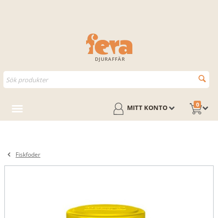
DJURAFFÄR
0
MITT KONTO
Fiskfoder