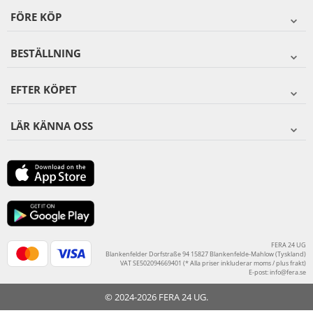
FÖRE KÖP
BESTÄLLNING
EFTER KÖPET
LÄR KÄNNA OSS
FERA 24 UG
Blankenfelder Dorfstraße 94 15827 Blankenfelde-Mahlow (Tyskland)
VAT SE502094669401 (* Alla priser inkluderar moms / plus frakt)
E-post:
info@fera.se
© 2024-2026 FERA 24 UG.