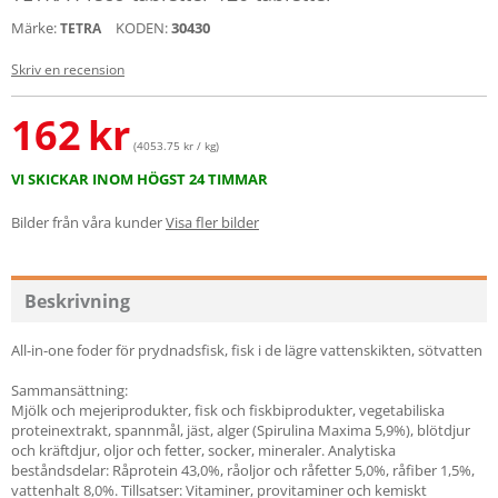
Märke:
KODEN:
30430
TETRA
Skriv en recension
162
kr
(4053.75 kr / kg)
VI SKICKAR INOM HÖGST 24 TIMMAR
Bilder från våra kunder
Visa fler bilder
Beskrivning
All-in-one foder för prydnadsfisk, fisk i de lägre vattenskikten, sötvatten
Sammansättning:
Mjölk och mejeriprodukter, fisk och fiskbiprodukter, vegetabiliska
proteinextrakt, spannmål, jäst, alger (Spirulina Maxima 5,9%), blötdjur
och kräftdjur, oljor och fetter, socker, mineraler. Analytiska
beståndsdelar: Råprotein 43,0%, råoljor och råfetter 5,0%, råfiber 1,5%,
vattenhalt 8,0%. Tillsatser: Vitaminer, provitaminer och kemiskt