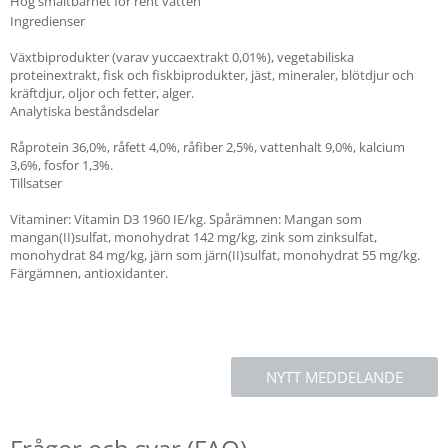
Hög smältbarhet för rent vatten
Ingredienser
Växtbiprodukter (varav yuccaextrakt 0,01%), vegetabiliska
proteinextrakt, fisk och fiskbiprodukter, jäst, mineraler, blötdjur och
kräftdjur, oljor och fetter, alger.
Analytiska beståndsdelar
Råprotein 36,0%, råfett 4,0%, råfiber 2,5%, vattenhalt 9,0%, kalcium
3,6%, fosfor 1,3%.
Tillsatser
Vitaminer: Vitamin D3 1960 IE/kg. Spårämnen: Mangan som
mangan(II)sulfat, monohydrat 142 mg/kg, zink som zinksulfat,
monohydrat 84 mg/kg, järn som järn(II)sulfat, monohydrat 55 mg/kg.
Färgämnen, antioxidanter.
NYTT MEDDELANDE