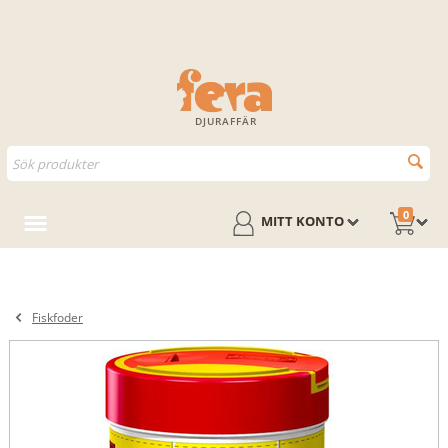
DJURAFFÄR
0
MITT KONTO
Fiskfoder