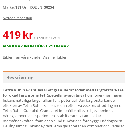
Märke:
KODEN:
30254
TETRA
Skriv en recension
419
kr
(167.43 kr / 100 ml)
VI SKICKAR INOM HÖGST 24 TIMMAR
Bilder från våra kunder
Visa fler bilder
Beskrivning
Tetra Rubin Granules
är ett
granulerat foder med färgförstärkare
för ökad färgintensitet
. Speciella råvaror (inga hormoner) framhäver
fiskens naturliga färger till sin fulla potential. Den färgförstärkande
effekten av Tetra Rubin kan ses redan efter två veckors utfodring med
Tetra Rubin Granulat. Granulatet innehåller alla viktiga vitaminer,
näringsämnen och spårämnen. Stabiliserat C-vitamin ökar
motståndskraften, främjar en sund tillväxt och förebygger näringsbrist.
De långsamt sjunkande granulerna garanterar en komplett och varierad