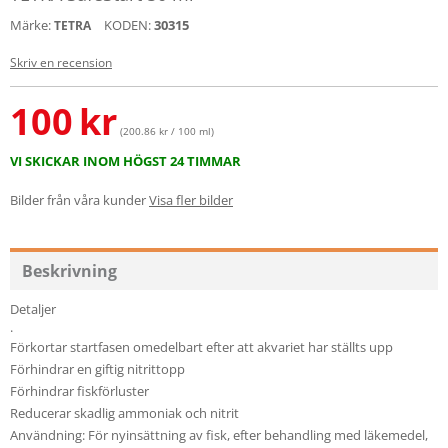
Märke:
KODEN:
30315
TETRA
Skriv en recension
100
kr
(200.86 kr / 100 ml)
VI SKICKAR INOM HÖGST 24 TIMMAR
Bilder från våra kunder
Visa fler bilder
Beskrivning
Detaljer
.
Förkortar startfasen omedelbart efter att akvariet har ställts upp
Förhindrar en giftig nitrittopp
Förhindrar fiskförluster
Reducerar skadlig ammoniak och nitrit
Användning: För nyinsättning av fisk, efter behandling med läkemedel,