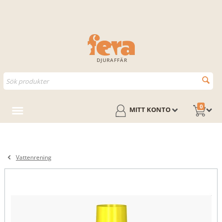
DJURAFFÄR
0
MITT KONTO
Vattenrening