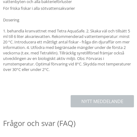
vattenbyten och alla bakterieförluster
För friska fiskar i alla sötvattensakvarier
Dosering
1. behandla kranvattnet med Tetra AquaSafe. 2. Skaka väl och tillsätt 5
ml till 6 liter akvarievatten. Rekommenderad vattentemperatur: minst
20 °C. Introducera ett måttligt antal fiskar - fråga din djuraffär om mer
information. 4. Utfodra med begränsade mängder under de första 2
veckorna (t.ex. med TetraMin). Tillräcklig syretillförsel främjar också
utvecklingen av en biologiskt aktiv miljö. Obs: Förvaras i
rumstemperatur. Optimal förvaring vid 8°C. Skydda mot temperaturer
över 30°C eller under 2°C.
NYTT MEDDELANDE
Frågor och svar (FAQ)