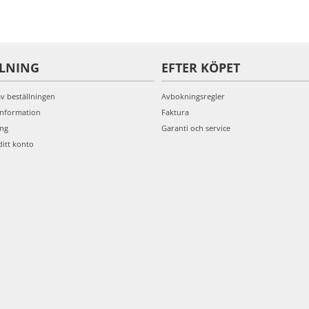
LLNING
EFTER KÖPET
av beställningen
Avbokningsregler
information
Faktura
ing
Garanti och service
ditt konto