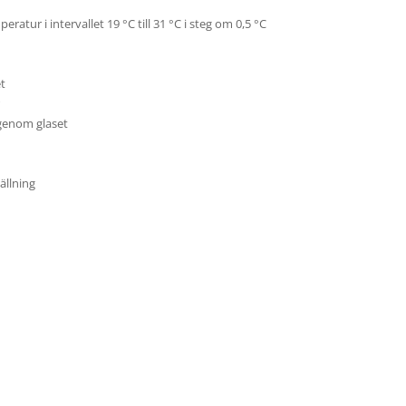
atur i intervallet 19 °C till 31 °C i steg om 0,5 °C
et
genom glaset
ällning