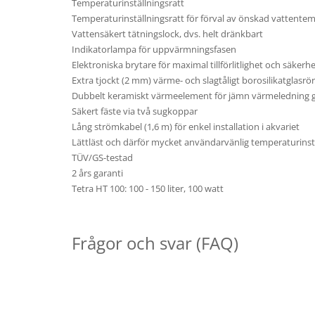
Temperaturinställningsratt
Temperaturinställningsratt för förval av önskad vattentemper
Vattensäkert tätningslock, dvs. helt dränkbart
Indikatorlampa för uppvärmningsfasen
Elektroniska brytare för maximal tillförlitlighet och säkerh
Extra tjockt (2 mm) värme- och slagtåligt borosilikatglasrör
Dubbelt keramiskt värmeelement för jämn värmeledning 
Säkert fäste via två sugkoppar
Lång strömkabel (1,6 m) för enkel installation i akvariet
Lättläst och därför mycket användarvänlig temperaturinst
TÜV/GS-testad
2 års garanti
Tetra HT 100: 100 - 150 liter, 100 watt
Frågor och svar (FAQ)