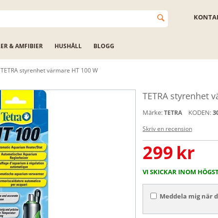
KONTAK
LER & AMFIBIER
HUSHÅLL
BLOGG
TETRA styrenhet värmare HT 100 W
TETRA styrenhet 
Märke:
KODEN:
3
TETRA
Skriv en recension
299
kr
VI SKICKAR INOM HÖGS
Meddela mig när de