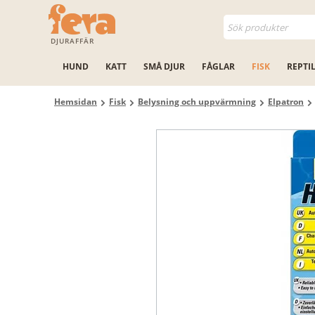
DJURAFFÄR
HUND
KATT
SMÅ DJUR
FÅGLAR
FISK
REPTI
Hemsidan
Fisk
Belysning och uppvärmning
Elpatron