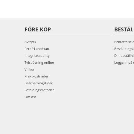
FÖRE KÖP
BESTÄ
Avtryck
Bekräftelse 
Fera24 ansökan
Beställnings
Integritetspolicy
Din beställn
Tvistlösning online
Logga in på 
Villkor
Fraktkostnader
Bearbetningstider
Betalningsmetoder
Om oss