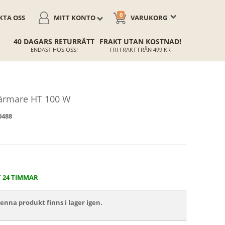
0
TA OSS
MITT KONTO
VARUKORG
40 DAGARS RETURRÄTT
FRAKT UTAN KOSTNAD!
ENDAST HOS OSS!
FRI FRAKT FRÅN 499 KR
värmare HT 100 W
0488
T 24 TIMMAR
nna produkt finns i lager igen.