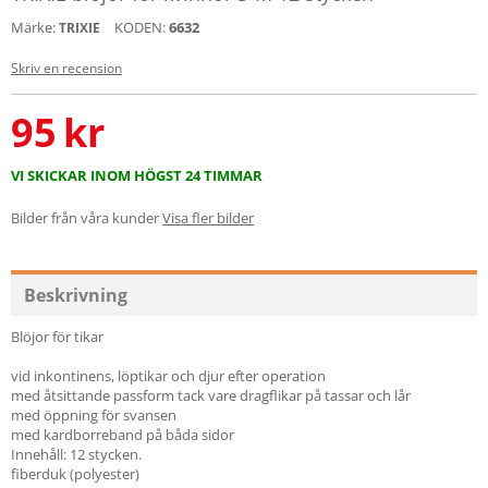
Märke:
KODEN:
6632
TRIXIE
Skriv en recension
95
kr
VI SKICKAR INOM HÖGST 24 TIMMAR
Bilder från våra kunder
Visa fler bilder
Beskrivning
Blöjor för tikar
vid inkontinens, löptikar och djur efter operation
med åtsittande passform tack vare dragflikar på tassar och lår
med öppning för svansen
med kardborreband på båda sidor
Innehåll: 12 stycken.
fiberduk (polyester)