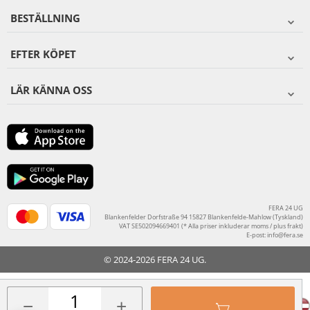
BESTÄLLNING
EFTER KÖPET
LÄR KÄNNA OSS
FERA 24 UG
Blankenfelder Dorfstraße 94 15827 Blankenfelde-Mahlow (Tyskland)
VAT SE502094669401 (* Alla priser inkluderar moms / plus frakt)
E-post:
info@fera.se
© 2024-2026 FERA 24 UG.
FERA INTERNATIONAL:
−
+