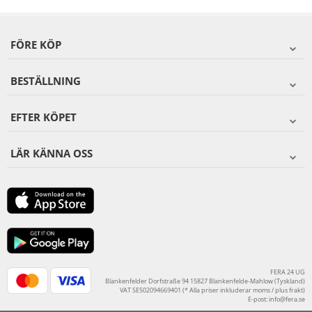
FÖRE KÖP
BESTÄLLNING
EFTER KÖPET
LÄR KÄNNA OSS
FERA 24 UG
Blankenfelder Dorfstraße 94 15827 Blankenfelde-Mahlow (Tyskland)
VAT SE502094669401 (* Alla priser inkluderar moms / plus frakt)
E-post:
info@fera.se