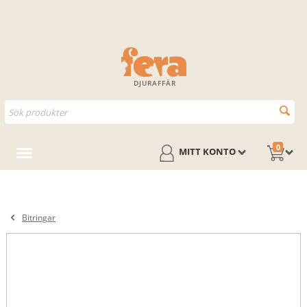
DJURAFFÄR
0
MITT KONTO
Bitringar