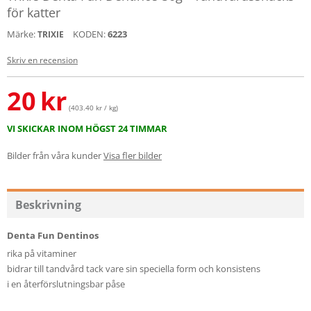
för katter
Märke:
KODEN:
6223
TRIXIE
Skriv en recension
20
kr
(403.40 kr / kg)
VI SKICKAR INOM HÖGST 24 TIMMAR
Bilder från våra kunder
Visa fler bilder
Beskrivning
Denta Fun Dentinos
rika på vitaminer
bidrar till tandvård tack vare sin speciella form och konsistens
i en återförslutningsbar påse