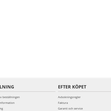
LLNING
EFTER KÖPET
av beställningen
Avbokningsregler
information
Faktura
ing
Garanti och service