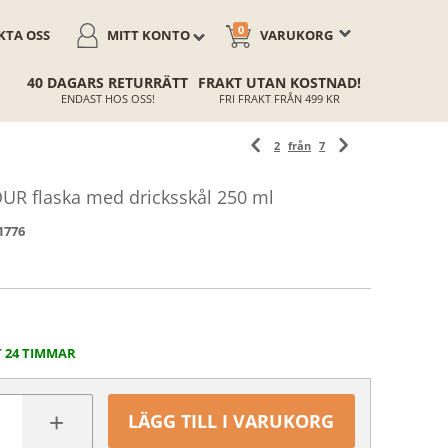
0
TA OSS
MITT KONTO
VARUKORG
40 DAGARS RETURRÄTT
FRAKT UTAN KOSTNAD!
ENDAST HOS OSS!
FRI FRAKT FRÅN 499 KR
2
från
7
R flaska med dricksskål 250 ml
1776
T 24 TIMMAR
+
LÄGG TILL I VARUKORG