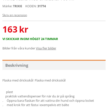
Märke:
KODEN:
31774
TRIXIE
Skriv en recension
163
kr
VI SKICKAR INOM HÖGST 24 TIMMAR
Bilder från våra kunder
Visa fler bilder
Beskrivning
Flaska med dricksskål Flaska med dricksskål
plast
praktisk vattendispenser för när du är på språng
. Öppna bara flaskan för att vattna din hund och öppna locket
. med krok för att fästa i exempelvis ett bälte