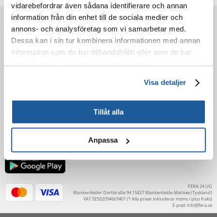
vidarebefordrar även sådana identifierare och annan
information från din enhet till de sociala medier och
FÖRE KÖP
annons- och analysföretag som vi samarbetar med.
Dessa kan i sin tur kombinera informationen med annan
information som du har tillhandahållit eller som de har
BESTÄLLNING
samlat in när du har använt deras tjänster.
EFTER KÖPET
Visa detaljer
LÄR KÄNNA OSS
Tillåt alla
Anpassa
FERA 24 UG
Blankenfelder Dorfstraße 94 15827 Blankenfelde-Mahlow (Tyskland)
VAT SE502094669401 (* Alla priser inkluderar moms / plus frakt)
E-post:
info@fera.se