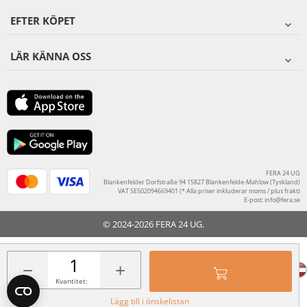
EFTER KÖPET
LÄR KÄNNA OSS
FERA 24 UG
Blankenfelder Dorfstraße 94 15827 Blankenfelde-Mahlow (Tyskland)
VAT SE502094669401 (* Alla priser inkluderar moms / plus frakt)
E-post:
info@fera.se
© 2024-2026 FERA 24 UG.
FERA INTERNATIONAL:
−
+
Kvantitet:
Lägg till i önskelistan