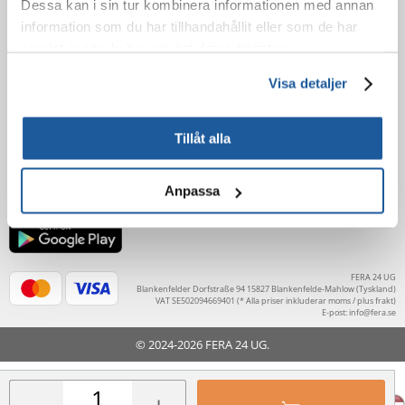
Dessa kan i sin tur kombinera informationen med annan
information som du har tillhandahållit eller som de har
BESTÄLLNING
samlat in när du har använt deras tjänster.
EFTER KÖPET
Visa detaljer
LÄR KÄNNA OSS
Tillåt alla
Anpassa
FERA 24 UG
Blankenfelder Dorfstraße 94 15827 Blankenfelde-Mahlow (Tyskland)
VAT SE502094669401 (* Alla priser inkluderar moms / plus frakt)
E-post:
info@fera.se
© 2024-2026 FERA 24 UG.
FERA INTERNATIONAL: