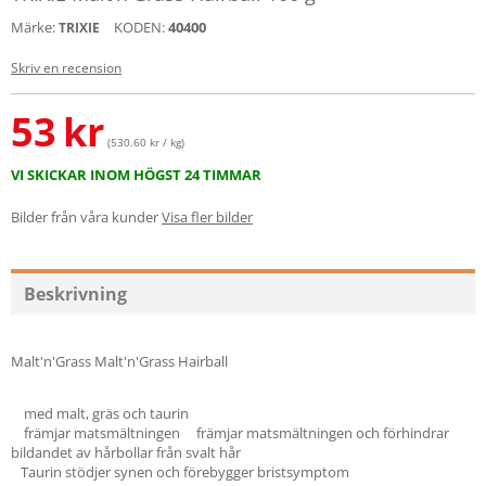
Märke:
KODEN:
40400
TRIXIE
Skriv en recension
53
kr
(530.60 kr / kg)
VI SKICKAR INOM HÖGST 24 TIMMAR
Bilder från våra kunder
Visa fler bilder
Beskrivning
Malt'n'Grass Malt'n'Grass Hairball
med malt, gräs och taurin
främjar matsmältningen främjar matsmältningen och förhindrar
bildandet av hårbollar från svalt hår
Taurin stödjer synen och förebygger bristsymptom