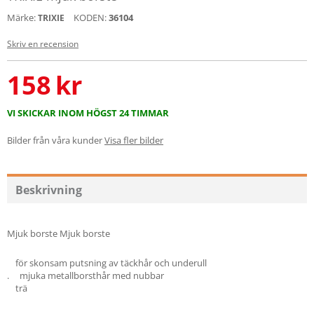
Märke:
KODEN:
36104
TRIXIE
Skriv en recension
158
kr
VI SKICKAR INOM HÖGST 24 TIMMAR
Bilder från våra kunder
Visa fler bilder
Beskrivning
Mjuk borste Mjuk borste
för skonsam putsning av täckhår och underull
. mjuka metallborsthår med nubbar
trä