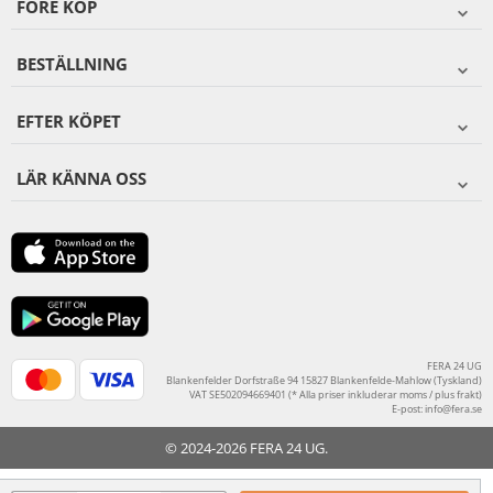
FÖRE KÖP
BESTÄLLNING
EFTER KÖPET
LÄR KÄNNA OSS
FERA 24 UG
Blankenfelder Dorfstraße 94 15827 Blankenfelde-Mahlow (Tyskland)
VAT SE502094669401 (* Alla priser inkluderar moms / plus frakt)
E-post:
info@fera.se
© 2024-2026 FERA 24 UG.
FERA INTERNATIONAL: