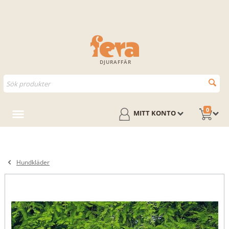
DJURAFFÄR
0
MITT KONTO
Hundkläder