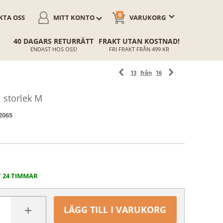
0
TA OSS
MITT KONTO
VARUKORG
40 DAGARS RETURRÄTT
FRAKT UTAN KOSTNAD!
ENDAST HOS OSS!
FRI FRAKT FRÅN 499 KR
13
från
16
 storlek M
2065
T 24 TIMMAR
+
LÄGG TILL I VARUKORG