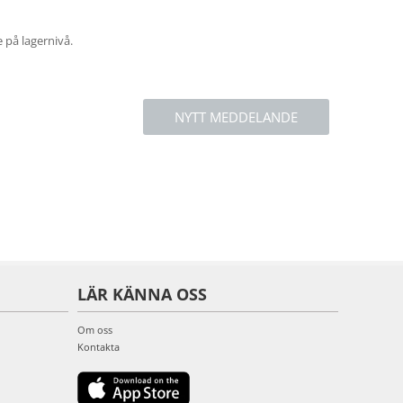
e på lagernivå.
NYTT MEDDELANDE
LÄR KÄNNA OSS
Om oss
Kontakta