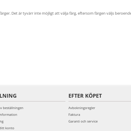
färger. Det är tyvärr inte möjligt att välja färg, eftersom färgen väljs beroend
LLNING
EFTER KÖPET
av beställningen
Avbokningsregler
information
Faktura
ing
Garanti och service
ditt konto