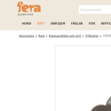
DJURAFFÄR
HUND
KATT
SMÅ DJUR
FÅGLAR
FISK
REPTI
Hemsidan
Katt
Kattsandlåda och strö
Tillbehör
TRIXI