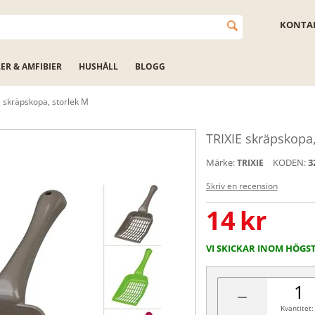
KONTAK
LER & AMFIBIER
HUSHÅLL
BLOGG
E skräpskopa, storlek M
TRIXIE skräpskopa,
Märke:
KODEN:
3
TRIXIE
Skriv en recension
14
kr
VI SKICKAR INOM HÖGS
−
Kvantitet: