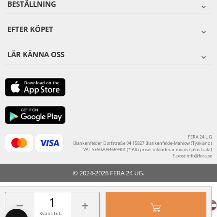
BESTÄLLNING
EFTER KÖPET
LÄR KÄNNA OSS
FERA 24 UG
Blankenfelder Dorfstraße 94 15827 Blankenfelde-Mahlow (Tyskland)
VAT SE502094669401 (* Alla priser inkluderar moms / plus frakt)
E-post:
info@fera.se
© 2024-2026 FERA 24 UG.
FERA INTERNATIONAL:
−
+
Kvantitet: