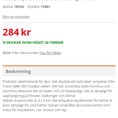
Märke:
KODEN:
11661
TRIXIE
Skriv en recension
284
kr
VI SKICKAR INOM HÖGST 24 TIMMAR
Bilder från våra kunder
Visa fler bilder
Beskrivning
Praktiskt säkerhetsnät för djur. Det skyddande kattnätet i polyeten från
Trixie håller ditt husdjur säkert. Det kan användas både inomhus och
utomhus eftersom det är väder- och UV-beständigt. Det är lämpligt för
upphängning på fönster, balkonger och dörrar.
Nätets maskstorlek är 3 x 3 cm. Det erbjudna skyddsnätet för katter är
även lämpligt för små katter. Satsen innehåller de komponenter som
krävs för installation, t.ex. krokar och rep.