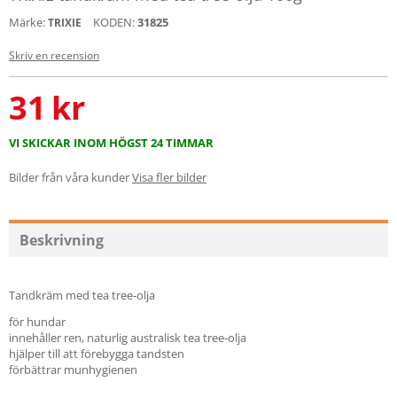
Märke:
KODEN:
31825
TRIXIE
Skriv en recension
31
kr
VI SKICKAR INOM HÖGST 24 TIMMAR
Bilder från våra kunder
Visa fler bilder
Beskrivning
Tandkräm med tea tree-olja
för hundar
innehåller ren, naturlig australisk tea tree-olja
hjälper till att förebygga tandsten
förbättrar munhygienen