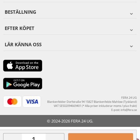
BESTÄLLNING
EFTER KÖPET
LÄR KÄNNA OSS
FERA 24 UG
Blankenfelder Dorfstraße 94 15827 Blankenfelde-Mahlow (Tyskland)
VAT SE502094669401 (* Alla priser inkluderar moms / plus frakt)
E-post:
info@fera.se
© 2024-2026 FERA 24 UG.
FERA INTERNATIONAL: