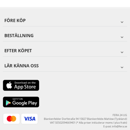
FÖRE KÖP
BESTÄLLNING
EFTER KÖPET
LÄR KÄNNA OSS
FERA 24 UG
Blankenfelder Dorfstraße 94 15827 Blankenfelde-Mahlow (Tyskland)
VAT SE502094669401 (* Alla priser inkluderar moms / plus frakt)
E-post:
info@fera.se