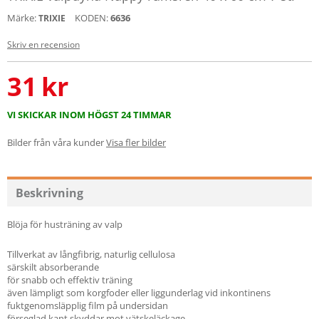
Märke:
KODEN:
6636
TRIXIE
Skriv en recension
31
kr
VI SKICKAR INOM HÖGST 24 TIMMAR
Bilder från våra kunder
Visa fler bilder
Beskrivning
Blöja för husträning av valp
Tillverkat av långfibrig, naturlig cellulosa
särskilt absorberande
för snabb och effektiv träning
även lämpligt som korgfoder eller liggunderlag vid inkontinens
fuktgenomsläpplig film på undersidan
förseglad kant skyddar mot vätskeläckage