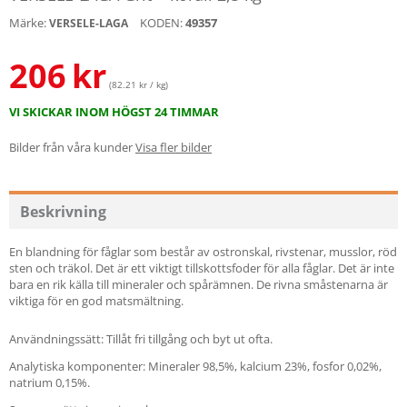
Märke:
KODEN:
49357
VERSELE-LAGA
206
kr
(82.21 kr / kg)
VI SKICKAR INOM HÖGST 24 TIMMAR
Bilder från våra kunder
Visa fler bilder
Beskrivning
En blandning för fåglar som består av ostronskal, rivstenar, musslor, röd
sten och träkol. Det är ett viktigt tillskottsfoder för alla fåglar. Det är inte
bara en rik källa till mineraler och spårämnen. De rivna småstenarna är
viktiga för en god matsmältning.
Användningssätt: Tillåt fri tillgång och byt ut ofta.
Analytiska komponenter: Mineraler 98,5%, kalcium 23%, fosfor 0,02%,
natrium 0,15%.