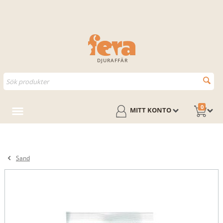
DJURAFFÄR
0
MITT KONTO
Sand