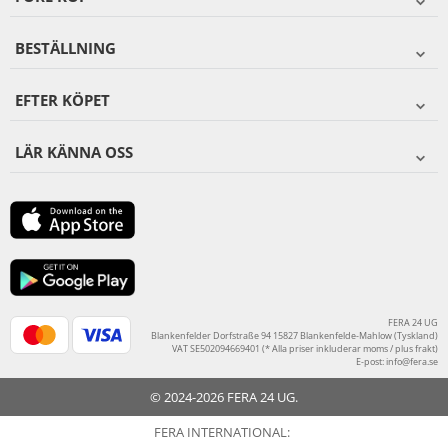
BESTÄLLNING
EFTER KÖPET
LÄR KÄNNA OSS
FERA 24 UG
Blankenfelder Dorfstraße 94 15827 Blankenfelde-Mahlow (Tyskland)
VAT SE502094669401 (* Alla priser inkluderar moms / plus frakt)
E-post:
info@fera.se
© 2024-2026 FERA 24 UG.
FERA INTERNATIONAL: