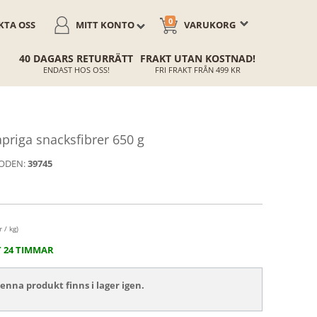
0
TA OSS
MITT KONTO
VARUKORG
40 DAGARS RETURRÄTT
FRAKT UTAN KOSTNAD!
ENDAST HOS OSS!
FRI FRAKT FRÅN 499 KR
riga snacksfibrer 650 g
ODEN:
39745
 / kg)
T 24 TIMMAR
nna produkt finns i lager igen.