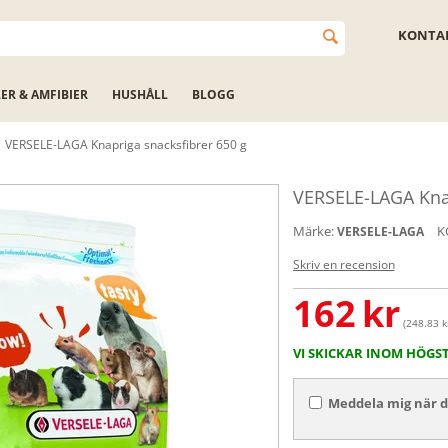
KONTAK
LER & AMFIBIER
HUSHÅLL
BLOGG
VERSELE-LAGA Knapriga snacksfibrer 650 g
VERSELE-LAGA Knap
Märke:
K
VERSELE-LAGA
Skriv en recension
162
kr
(248.83 kr
VI SKICKAR INOM HÖGS
Meddela mig när de