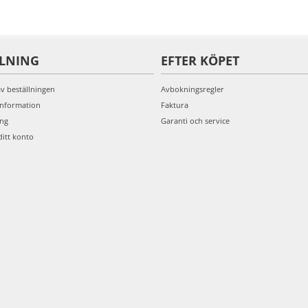
LLNING
EFTER KÖPET
av beställningen
Avbokningsregler
information
Faktura
ing
Garanti och service
ditt konto