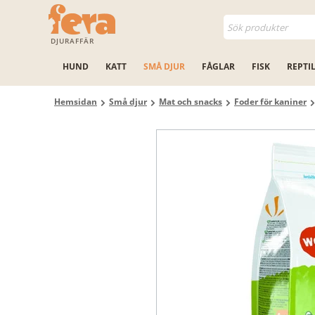
DJURAFFÄR
HUND
KATT
SMÅ DJUR
FÅGLAR
FISK
REPTI
Hemsidan
Små djur
Mat och snacks
Foder för kaniner