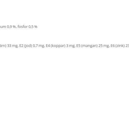
cium 0,9 %, fosfor 0,5 %
järn) 33 mg, E2 (jod) 0,7 mg, E4 (koppar) 3 mg, E5 (mangan) 25 mg, E6 (zink) 2