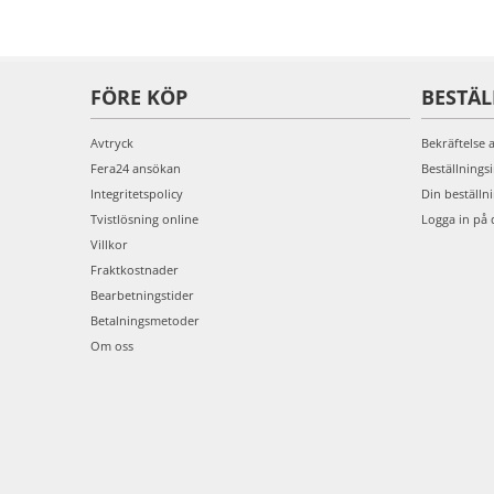
FÖRE KÖP
BESTÄ
Avtryck
Bekräftelse 
Fera24 ansökan
Beställnings
Integritetspolicy
Din beställn
Tvistlösning online
Logga in på 
Villkor
Fraktkostnader
Bearbetningstider
Betalningsmetoder
Om oss