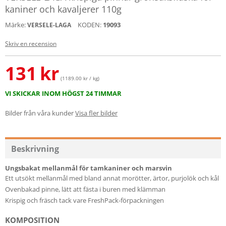
kaniner och kavaljerer 110g
Märke:
KODEN:
19093
VERSELE-LAGA
Skriv en recension
131
kr
(1189.00 kr / kg)
VI SKICKAR INOM HÖGST 24 TIMMAR
Bilder från våra kunder
Visa fler bilder
Beskrivning
Ungsbakat mellanmål för tamkaniner och marsvin
Ett utsökt mellanmål med bland annat morötter, ärtor, purjolök och kål
Ovenbakad pinne, lätt att fästa i buren med klämman
Krispig och fräsch tack vare FreshPack-förpackningen
KOMPOSITION