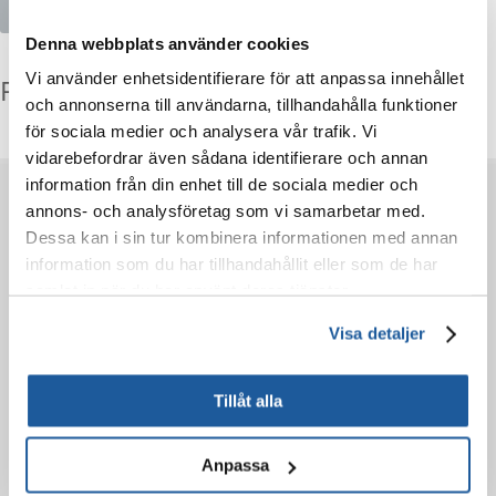
NYTT MEDDELANDE
Denna webbplats använder cookies
Vi använder enhetsidentifierare för att anpassa innehållet
Frågor och svar (FAQ)
och annonserna till användarna, tillhandahålla funktioner
för sociala medier och analysera vår trafik. Vi
vidarebefordrar även sådana identifierare och annan
information från din enhet till de sociala medier och
FÖRE KÖP
annons- och analysföretag som vi samarbetar med.
Dessa kan i sin tur kombinera informationen med annan
information som du har tillhandahållit eller som de har
BESTÄLLNING
samlat in när du har använt deras tjänster.
EFTER KÖPET
Visa detaljer
LÄR KÄNNA OSS
Tillåt alla
Anpassa