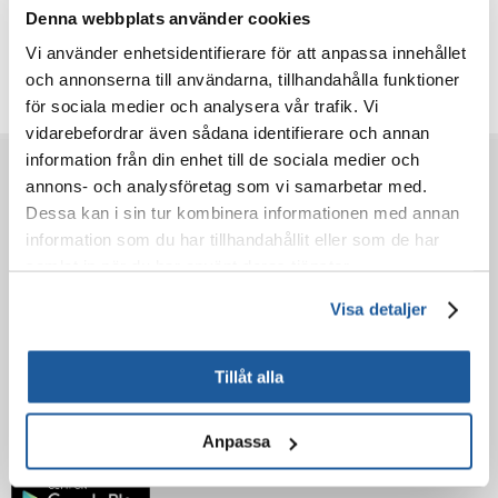
Denna webbplats använder cookies
Recensioner
Vi använder enhetsidentifierare för att anpassa innehållet
Ytterligare foton
och annonserna till användarna, tillhandahålla funktioner
för sociala medier och analysera vår trafik. Vi
vidarebefordrar även sådana identifierare och annan
information från din enhet till de sociala medier och
FÖRE KÖP
annons- och analysföretag som vi samarbetar med.
Dessa kan i sin tur kombinera informationen med annan
information som du har tillhandahållit eller som de har
BESTÄLLNING
samlat in när du har använt deras tjänster.
EFTER KÖPET
Visa detaljer
LÄR KÄNNA OSS
Tillåt alla
Anpassa