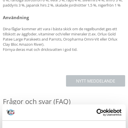
6 %, randiga solrosfrön 6 %, vete 5 %, raps 4 %, silverhirs 4 %, linfrö 3 %,
paddyris 3 %, japansk hirs 2 %, skalade jordnötter 1,5 %, nigerfrön 1 %
Användning
Dina fåglar kommer att vara i bästa skick om de regelbundet ges ett
tillskott av äggfoder, vitaminer och/eller mineraler (t.ex. Orlux Gold
Patee Large Parakeets and Parrots, Oropharma Omni-Vit eller Orlux
Clay Bloc Amazon River).
Förnya deras mat och dricksvatten i god tid.
NYTT MEDDELANDE
Frågor och svar (FAQ)
Funktioner