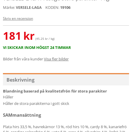
Märke:
KODEN:
19106
VERSELE-LAGA
Skriv en recension
181
kr
(45.25 kr / kg)
VI SKICKAR INOM HÖGST 24 TIMMAR
Bilder från våra kunder
Visa fler bilder
Beskrivning
Blandning baserad på kvalitetsfrön för stora parakiter
Håller
Håller de stora parakiterna i gott skick
SAMmansättning
Plata hirs 33,5 %, havrekärnor 13 %, röd hirs 10 %, cardy 8 %, kanariefrö