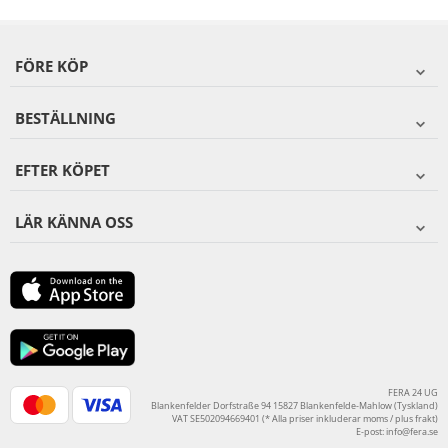
FÖRE KÖP
BESTÄLLNING
EFTER KÖPET
LÄR KÄNNA OSS
FERA 24 UG
Blankenfelder Dorfstraße 94 15827 Blankenfelde-Mahlow (Tyskland)
VAT SE502094669401 (* Alla priser inkluderar moms / plus frakt)
E-post:
info@fera.se