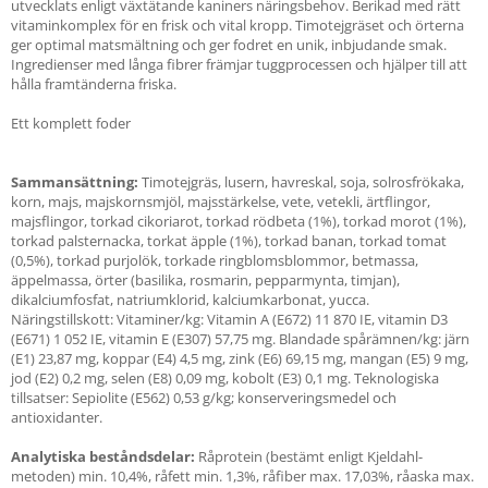
utvecklats enligt växtätande kaniners näringsbehov. Berikad med rätt
vitaminkomplex för en frisk och vital kropp. Timotejgräset och örterna
ger optimal matsmältning och ger fodret en unik, inbjudande smak.
Ingredienser med långa fibrer främjar tuggprocessen och hjälper till att
hålla framtänderna friska.
Ett komplett foder
Sammansättning:
Timotejgräs, lusern, havreskal, soja, solrosfrökaka,
korn, majs, majskornsmjöl, majsstärkelse, vete, vetekli, ärtflingor,
majsflingor, torkad cikoriarot, torkad rödbeta (1%), torkad morot (1%),
torkad palsternacka, torkat äpple (1%), torkad banan, torkad tomat
(0,5%), torkad purjolök, torkade ringblomsblommor, betmassa,
äppelmassa, örter (basilika, rosmarin, pepparmynta, timjan),
dikalciumfosfat, natriumklorid, kalciumkarbonat, yucca.
Näringstillskott: Vitaminer/kg: Vitamin A (E672) 11 870 IE, vitamin D3
(E671) 1 052 IE, vitamin E (E307) 57,75 mg. Blandade spårämnen/kg: järn
(E1) 23,87 mg, koppar (E4) 4,5 mg, zink (E6) 69,15 mg, mangan (E5) 9 mg,
jod (E2) 0,2 mg, selen (E8) 0,09 mg, kobolt (E3) 0,1 mg. Teknologiska
tillsatser: Sepiolite (E562) 0,53 g/kg; konserveringsmedel och
antioxidanter.
Analytiska beståndsdelar:
Råprotein (bestämt enligt Kjeldahl-
metoden) min. 10,4%, råfett min. 1,3%, råfiber max. 17,03%, råaska max.