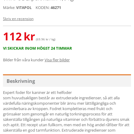
Märke:
KODEN:
46271
VITAPOL
Skriv en recension
112
kr
(69.96 kr / kg)
VI SKICKAR INOM HÖGST 24 TIMMAR
Bilder från våra kunder
Visa fler bilder
Beskrivning
Expert foder för kaniner är ett helfoder
som huvudsakligen består av extruderade ingredienser, så att alla
värdefulla näringskomponenter blir ännu mer lättillgängliga och
assimilerbara av kroppen. Fodret kompletteras med frukt och
grönsaker som genomgår en naturlig torkningsprocess för att
säkerställa tillgången på naturliga vitaminer och förbättra djurens smak
och aptit. Ett recept utan fullkorn, men med en hög andel råfiber för att
säkerställa en god tarmfunktion. Extruderade ingredienser som