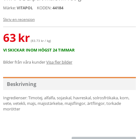
Märke:
KODEN:
44184
VITAPOL
Skriv en recension
63
kr
(83.73 kr / kg)
VI SKICKAR INOM HÖGST 24 TIMMAR
Bilder från våra kunder
Visa fler bilder
Beskrivning
Ingredienser: Timotej, alfalfa, sojaskal, havreskal, solrosfrökaka, korn,
vete, vetekli, majs, majsstärkelse, majsflingor, ärtflingor, torkade
morötter