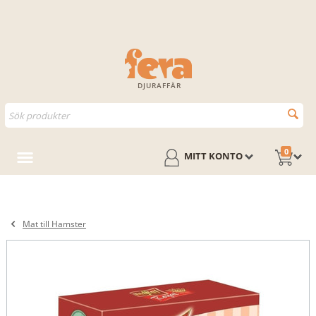
DJURAFFÄR
0
MITT KONTO
Mat till Hamster