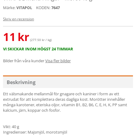
Märke:
KODEN:
7647
VITAPOL
Skriv en recension
11
kr
(277.50 kr / kg)
VI SKICKAR INOM HÖGST 24 TIMMAR
Bilder från våra kunder
Visa fler bilder
Beskrivning
Ett välsmakande mellanmål för gnagare och kaniner i form av ett
extrudat för att komplettera deras dagliga kost. Morötter innehåller
många karotener, eteriska oljor, vitamin B1, B2, B6, C, E, H, K, PP samt
kalcium, järn, koppar och fosfor.
Vikt: 40 g
Ingredienser: Majsmjöl, morotsmjöl