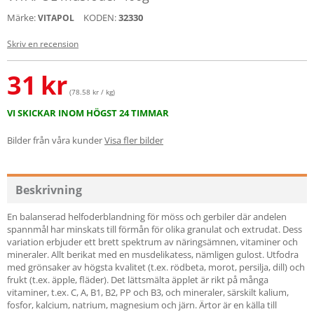
Märke:
KODEN:
32330
VITAPOL
Skriv en recension
31
kr
(78.58 kr / kg)
VI SKICKAR INOM HÖGST 24 TIMMAR
Bilder från våra kunder
Visa fler bilder
Beskrivning
En balanserad helfoderblandning för möss och gerbiler där andelen
spannmål har minskats till förmån för olika granulat och extrudat. Dess
variation erbjuder ett brett spektrum av näringsämnen, vitaminer och
mineraler. Allt berikat med en musdelikatess, nämligen gulost. Utfodra
med grönsaker av högsta kvalitet (t.ex. rödbeta, morot, persilja, dill) och
frukt (t.ex. äpple, fläder). Det lättsmälta äpplet är rikt på många
vitaminer, t.ex. C, A, B1, B2, PP och B3, och mineraler, särskilt kalium,
fosfor, kalcium, natrium, magnesium och järn. Ärtor är en källa till