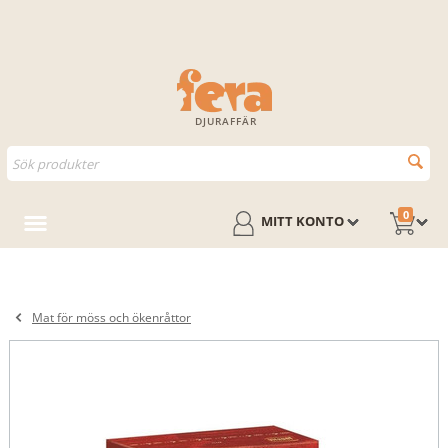
DJURAFFÄR
0
MITT KONTO
Mat för möss och ökenråttor