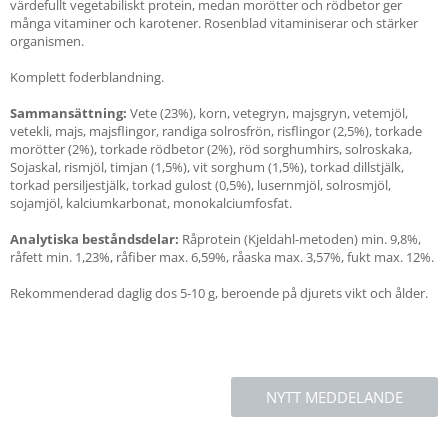
värdefullt vegetabiliskt protein, medan morötter och rödbetor ger
många vitaminer och karotener. Rosenblad vitaminiserar och stärker
organismen.
Komplett foderblandning.
Sammansättning:
Vete (23%), korn, vetegryn, majsgryn, vetemjöl,
vetekli, majs, majsflingor, randiga solrosfrön, risflingor (2,5%), torkade
morötter (2%), torkade rödbetor (2%), röd sorghumhirs, solroskaka,
Sojaskal, rismjöl, timjan (1,5%), vit sorghum (1,5%), torkad dillstjälk,
torkad persiljestjälk, torkad gulost (0,5%), lusernmjöl, solrosmjöl,
sojamjöl, kalciumkarbonat, monokalciumfosfat.
Analytiska beståndsdelar:
Råprotein (Kjeldahl-metoden) min. 9,8%,
råfett min. 1,23%, råfiber max. 6,59%, råaska max. 3,57%, fukt max. 12%.
Rekommenderad daglig dos 5-10 g, beroende på djurets vikt och ålder.
NYTT MEDDELANDE