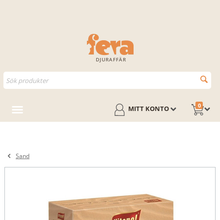
DJURAFFÄR
0
MITT KONTO
Sand