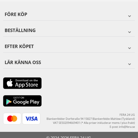
FÖRE KÖP
BESTÄLLNING
EFTER KÖPET
LÄR KÄNNA OSS
FERA 24 UG
Blankenfelder Dorfstraße 94 15827 Blankenfelde-Mahlow (Tyskland)
VAT SE502094669401 (* Alla priser inkluderar moms / plus frakt)
E-post:
info@fera.se
© 2024-2026 FERA 24 UG.