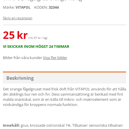
Märke:
KODEN:
32344
VITAPOL
Skriv en recension
25
kr
(16.97 kr / kg)
VI SKICKAR INOM HÖGST 24 TIMMAR
Bilder från våra kunder
Visa fler bilder
Beskrivning
Det orange fågelgruset med frisk doft från VITAPOL används för att hålla
din älsklings bur ren och fin. Dess sammansättning är berikad med fint
malda snäckskal, som är en källa till mikro- och makroelement som är
nödvändiga för kroppens normala funktion.
Innehåll:
grus, krossade ostronskal 1%. Tillsatser: sensoriska tillsatser: