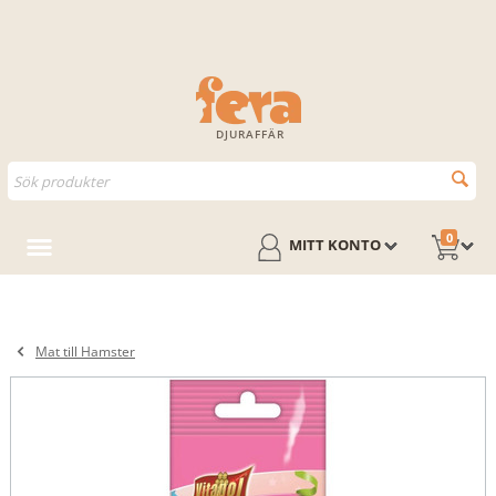
DJURAFFÄR
0
MITT KONTO
Mat till Hamster