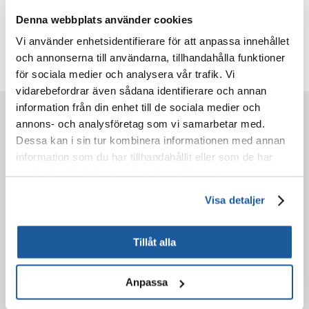
Denna webbplats använder cookies
Recensioner
Vi använder enhetsidentifierare för att anpassa innehållet
Ytterligare foton
och annonserna till användarna, tillhandahålla funktioner
för sociala medier och analysera vår trafik. Vi
vidarebefordrar även sådana identifierare och annan
information från din enhet till de sociala medier och
FÖRE KÖP
annons- och analysföretag som vi samarbetar med.
Dessa kan i sin tur kombinera informationen med annan
information som du har tillhandahållit eller som de har
BESTÄLLNING
samlat in när du har använt deras tjänster.
EFTER KÖPET
Visa detaljer
LÄR KÄNNA OSS
Tillåt alla
Anpassa