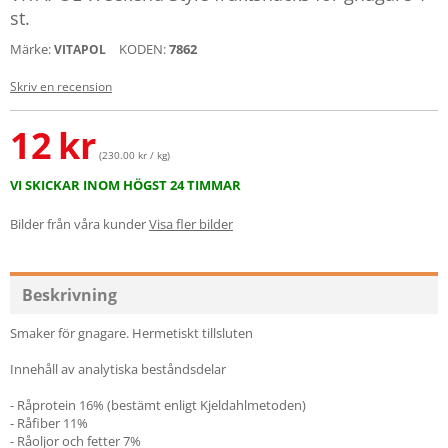
st.
Märke:
KODEN:
7862
VITAPOL
Skriv en recension
12
kr
(230.00 kr / kg)
VI SKICKAR INOM HÖGST 24 TIMMAR
Bilder från våra kunder
Visa fler bilder
Beskrivning
Smaker för gnagare. Hermetiskt tillsluten
Innehåll av analytiska beståndsdelar
- Råprotein 16% (bestämt enligt Kjeldahlmetoden)
- Råfiber 11%
- Råoljor och fetter 7%