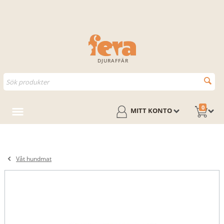
DJURAFFÄR
0
MITT KONTO
Våt hundmat