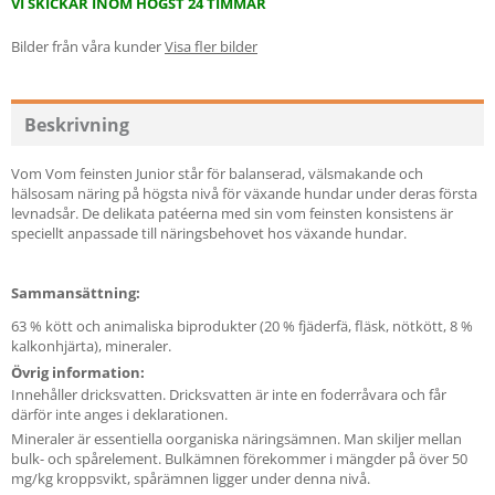
VI SKICKAR INOM HÖGST 24 TIMMAR
Bilder från våra kunder
Visa fler bilder
Beskrivning
Vom Vom feinsten Junior står för balanserad, välsmakande och
hälsosam näring på högsta nivå för växande hundar under deras första
levnadsår. De delikata patéerna med sin vom feinsten konsistens är
speciellt anpassade till näringsbehovet hos växande hundar.
Sammansättning:
63 % kött och animaliska biprodukter (20 % fjäderfä, fläsk, nötkött, 8 %
kalkonhjärta), mineraler.
Övrig information:
Innehåller dricksvatten. Dricksvatten är inte en foderråvara och får
därför inte anges i deklarationen.
Mineraler är essentiella oorganiska näringsämnen. Man skiljer mellan
bulk- och spårelement. Bulkämnen förekommer i mängder på över 50
mg/kg kroppsvikt, spårämnen ligger under denna nivå.