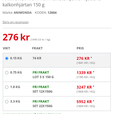
kalkonhjärtan 150 g
Märke:
KODEN:
12604
ANIMONDA
Skriv en recension
276
kr
(1840.53 kr / kg)
VIKT
FRAKT
PRIS
0.15 KG
74 KR
276
KR
(
1841
KR / KG)
0.75 KG
FRI FRAKT
1339
KR
LOT 5 X 150 G
(
1785
KR / KG)
1.8 KG
FRI FRAKT
3247
KR
SET 12X150G
(
1804
KR / KG)
3.3 KG
FRI FRAKT
5952
KR
SET 22X150G
(
1804
KR / KG)