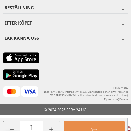
BESTÄLLNING
EFTER KÖPET
LÄR KÄNNA OSS
FERA 24 UG
Blankenfelder Dorfstraße 94 15827 Blankenfelde-Mahlow (Tyskland)
VAT SE502094669401 (* Alla priser inkluderar moms / plus frakt)
E-post:
info@fera.se
© 2024-2026 FERA 24 UG.
FERA INTERNATIONAL:
−
+