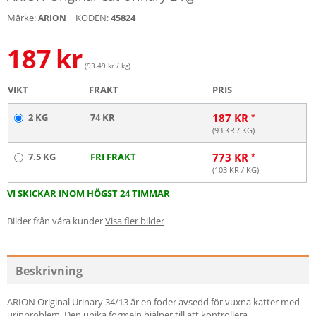
Märke:
KODEN:
45824
ARION
187
kr
(93.49 kr / kg)
VIKT
FRAKT
PRIS
2 KG
74 KR
187
KR
(
93
KR / KG)
7.5 KG
FRI FRAKT
773
KR
(
103
KR / KG)
VI SKICKAR INOM HÖGST 24 TIMMAR
Bilder från våra kunder
Visa fler bilder
Beskrivning
ARION Original Urinary 34/13 är en foder avsedd för vuxna katter med
urinproblem. Den unika formeln hjälper till att kontrollera