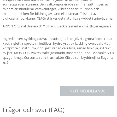
surhetsgraden i urinen. Den välkomponerade sammansättningen av
mineraler stimulerar vätskeintaget, vilket späder ut urinen och
minimerar risken för bildning av sand eller stenar. Tillskott av
glukosaminoglykaner (GAG) stärker det naturliga skyddet i urinvägarna.
ARION Original Urinary 34/13 har utvecklats med en måttlig energinivå.
Ingredienser: Kyckling (40%), potatismjöl, laxmjöl, ris, gröna ärtor, renat
kycklingfett, risprotein, betfiber, hydrolysat av kycklinglever, avfuktat
köttprotein, natriumklorid, jäst, renad cellulosa, renad fiskolja, extrakt
av jäst, MOS, FOS, växtextrakt (rosmarin Rosemarinus sp., vinranka Vitis
sp., gurkmeja Curcuma sp., citrusfrukter Citrus sp., kryddnejlika Eugenia
sp.)
NYTT MEDDELANDE
Frågor och svar (FAQ)