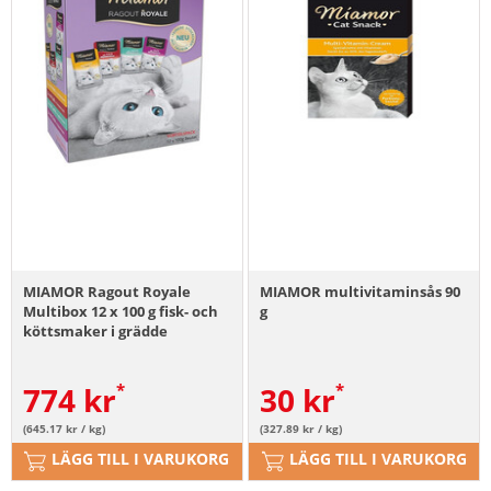
MIAMOR Ragout Royale
MIAMOR multivitaminsås 90
Multibox 12 x 100 g fisk- och
g
köttsmaker i grädde
774
kr
30
kr
(645.17 kr / kg)
(327.89 kr / kg)
LÄGG TILL I VARUKORG
LÄGG TILL I VARUKORG