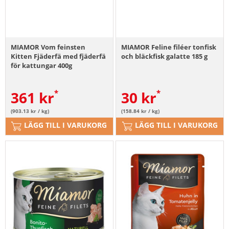
MIAMOR Vom feinsten
MIAMOR Feline filéer tonfisk
Kitten Fjäderfä med fjäderfä
och bläckfisk galatte 185 g
för kattungar 400g
361
kr
30
kr
(903.13 kr / kg)
(158.84 kr / kg)
LÄGG TILL I VARUKORG
LÄGG TILL I VARUKORG