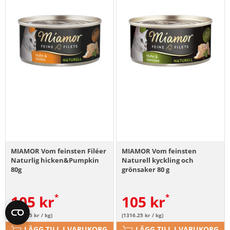
MIAMOR Vom feinsten Filéer
MIAMOR Vom feinsten
Naturlig hicken&Pumpkin
Naturell kyckling och
80g
grönsaker 80 g
105
kr
105
kr
(1316.25 kr / kg)
(1316.25 kr / kg)
LÄGG TILL I VARUKORG
LÄGG TILL I VARUKORG