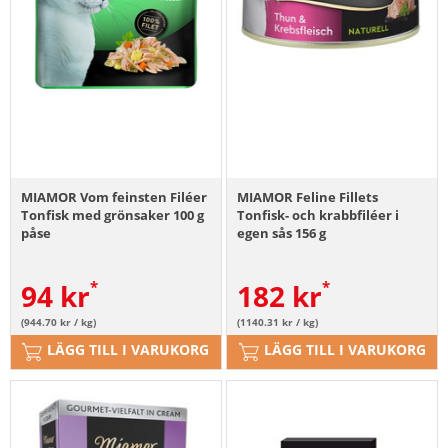
MIAMOR Vom feinsten Filéer
MIAMOR Feline Fillets
Tonfisk med grönsaker 100 g
Tonfisk- och krabbfiléer i
påse
egen sås 156 g
94
kr
182
kr
(944.70 kr / kg)
(1140.31 kr / kg)
LÄGG TILL I VARUKORG
LÄGG TILL I VARUKORG