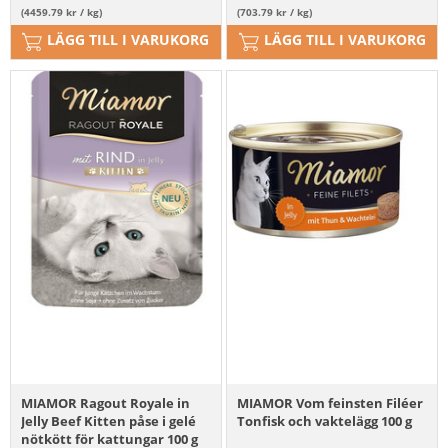
(4459.79 kr / kg)
(703.79 kr / kg)
LÄGG TILL I VARUKORG
LÄGG TILL I VARUKORG
MIAMOR Ragout Royale in
MIAMOR Vom feinsten Filéer
Jelly Beef Kitten påse i gelé
Tonfisk och vaktelägg 100 g
nötkött för kattungar 100 g