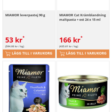
MIAMOR leverpastej 90 g
MIAMOR Cat Krämblandning
maltpasta + ost 24 x 15 ml
53
kr
166
kr
(594.00 kr / kg)
(435.61 kr / kg)
LÄGG TILL I VARUKORG
LÄGG TILL I VARUKORG