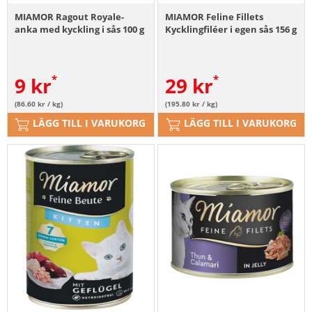
MIAMOR Ragout Royale-
MIAMOR Feline Fillets
anka med kyckling i sås 100 g
Kycklingfiléer i egen sås 156 g
9
kr
29
kr
(86.60 kr / kg)
(195.80 kr / kg)
LÄGG TILL I VARUKORG
LÄGG TILL I VARUKORG