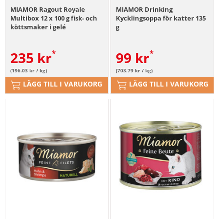
MIAMOR Ragout Royale
MIAMOR Drinking
Multibox 12 x 100 g fisk- och
Kycklingsoppa för katter 135
köttsmaker i gelé
g
235
kr
99
kr
(196.03 kr / kg)
(703.79 kr / kg)
LÄGG TILL I VARUKORG
LÄGG TILL I VARUKORG