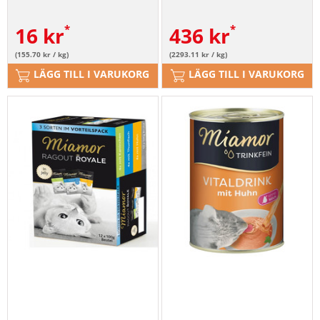
16
kr
436
kr
(155.70 kr / kg)
(2293.11 kr / kg)
LÄGG TILL I VARUKORG
LÄGG TILL I VARUKORG