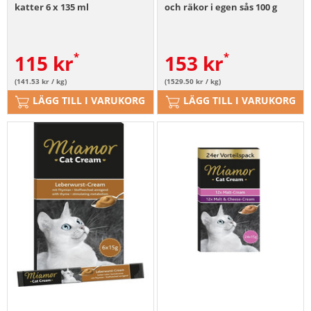
katter 6 x 135 ml
och räkor i egen sås 100 g
115
kr
153
kr
(141.53 kr / kg)
(1529.50 kr / kg)
LÄGG TILL I VARUKORG
LÄGG TILL I VARUKORG