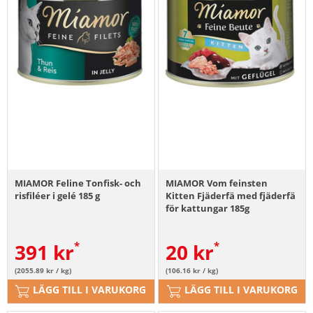
MIAMOR Feline Tonfisk- och
MIAMOR Vom feinsten
risfiléer i gelé 185 g
Kitten Fjäderfä med fjäderfä
för kattungar 185g
391
kr
20
kr
(2055.89 kr / kg)
(106.16 kr / kg)
LÄGG TILL I VARUKORG
LÄGG TILL I VARUKORG