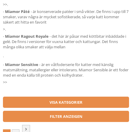
>>.
-
Miamor
Pâté
- är konserverade patéer i små vikter. De finns i upp till 7
smaker, varav några är mycket sofistikerade, så varje katt kommer
säkert att hitta en favorit
>.
-
Miamor
Ragout
Royale
- det här är påsar med köttbitar inbäddade i
gelé. De finns i versioner för vuxna katter och kattungar. Det finns
många olika smaker att välja mellan
.
-
Miamor
Sensitive
- är en våtfoderserie för katter med känslig
matsmältning, matallergier eller intolerans. Miamor Sensible är ett foder
med en enda källa till protein och kolhydrater.
>>
VISA KATEGORIER
FILTER ANZEIGEN