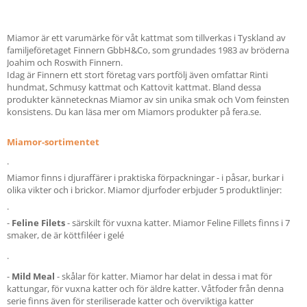
Miamor är ett varumärke för våt kattmat som tillverkas i Tyskland av
familjeföretaget Finnern GbbH&Co, som grundades 1983 av bröderna
Joahim och Roswith Finnern.
Idag är Finnern ett stort företag vars portfölj även omfattar Rinti
hundmat, Schmusy kattmat och Kattovit kattmat. Bland dessa
produkter kännetecknas Miamor av sin unika smak och Vom feinsten
konsistens. Du kan läsa mer om Miamors produkter på fera.se.
Miamor-sortimentet
.
Miamor finns i djuraffärer i praktiska förpackningar - i påsar, burkar i
olika vikter och i brickor. Miamor djurfoder erbjuder 5 produktlinjer:
.
-
Feline
Filets
- särskilt för vuxna katter. Miamor Feline Fillets finns i 7
smaker, de är köttfiléer i gelé
.
-
Mild
Meal
- skålar för katter. Miamor har delat in dessa i mat för
kattungar, för vuxna katter och för äldre katter. Våtfoder från denna
serie finns även för steriliserade katter och överviktiga katter