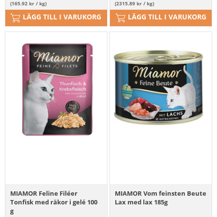
(165.92 kr / kg)
(2315.89 kr / kg)
LÄGG TILL I VARUKORG
LÄGG TILL I VARUKORG
MIAMOR Feline Filéer
MIAMOR Vom feinsten Beute
Tonfisk med räkor i gelé 100
Lax med lax 185g
g