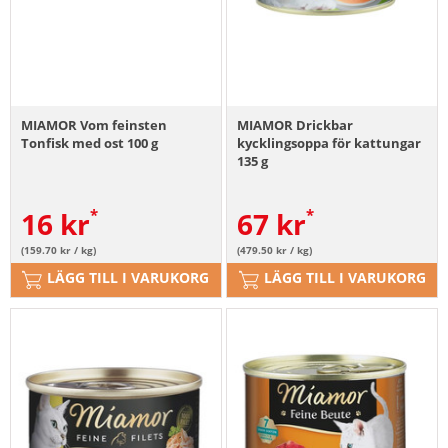
MIAMOR Vom feinsten
MIAMOR Drickbar
Tonfisk med ost 100 g
kycklingsoppa för kattungar
135 g
16
kr
67
kr
(159.70 kr / kg)
(479.50 kr / kg)
LÄGG TILL I VARUKORG
LÄGG TILL I VARUKORG