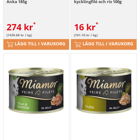
Anka 185g
kycklingfilé och ris 100g
274
kr
16
kr
(1439.68 kr / kg)
(161.10 kr / kg)
LÄGG TILL I VARUKORG
LÄGG TILL I VARUKORG