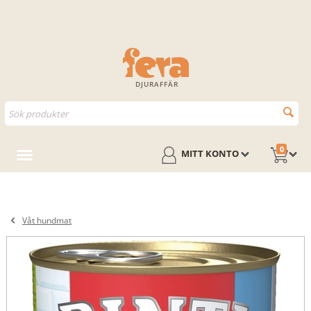
DJURAFFÄR
0
MITT KONTO
Våt hundmat