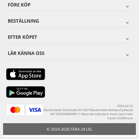
FÖRE KÖP
BESTÄLLNING
EFTER KÖPET
LÄR KÄNNA OSS
FERA 24 UG
Blankenfelder Dorfstraße 94 15827 Blankenfelde-Mahlow (Tyskland)
VAT SE502094669401 (* Alla priser inkluderar moms / plus frakt)
E-post:
info@fera.se
© 2024-2026 FERA 24 UG.