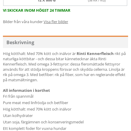
12 X 800 G
(
58
KR / KG)
VI SKICKAR INOM HÖGST 24 TIMMAR
Bilder från våra kunder
Visa fler bilder
Beskrivning
Hög kötthalt: Med 70% kött och inälvor är
Rinti Kennerfleisch
rikt på
naturliga köttbitar - och dessa bitar kännetecknar äkta Rinti
Kennerfleisch. Med omega 3-fettsyror: dessa fleromättade fettsyror
används för att stödja kroppens försvar och skydda cellerna. Linolja är
rik på omega 3. Med betfiber: rik på fiber, som har en reglerande effekt
på matsmältningen.
All information i korthet
Fri från spannmål
Pure meat med linfröolja och betfiber
Hög kötthalt: med 70% kött och inälvor
Utan kolhydrater
Utan soja, färgämnen och konserveringsmedel
Ett komplett foder för vuxna hundar