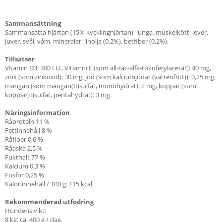
Sammansättning
Sammansatta hjärtan (15% kycklinghjärtan), lunga, muskelkött, lever,
juver, svål, våm, mineraler, linolja (0,2%), betfiber (0,2%).
Tillsatser
Vitamin D3: 300 I.U., Vitamin E (som all-rac-alfa-tokoferylacetat): 40 mg,
zink (som zinkoxid): 30 mg, jod (som kalciumjodat (vattenfritt)): 0,25 mg,
mangan (som mangan(II)sulfat, monohydrat): 2 mg, koppar (som
koppar(II)sulfat, pentahydrat): 3 mg.
Näringsinformation
Råprotein 11 %
Fettinnehåll 8 %
Råfiber 0,6 %
Råaska 2,5 %
Fukthalt 77 %
Kalcium 0,3 %
Fosfor 0,25 %
Kaloriinnehåll / 100 g: 115 kcal
Rekommenderad utfodring
Hundens vikt:
8 kg: ca. 400 g / dag,