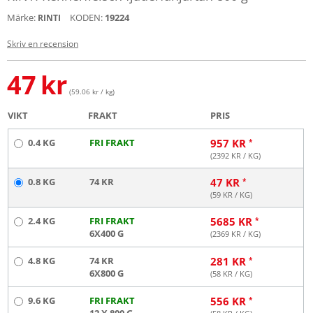
Märke:
KODEN:
19224
RINTI
Skriv en recension
47
kr
(59.06 kr / kg)
VIKT
FRAKT
PRIS
0.4 KG
FRI FRAKT
957
KR
(
2392
KR / KG)
0.8 KG
74 KR
47
KR
(
59
KR / KG)
2.4 KG
FRI FRAKT
5685
KR
6X400 G
(
2369
KR / KG)
4.8 KG
74 KR
281
KR
6X800 G
(
58
KR / KG)
9.6 KG
FRI FRAKT
556
KR