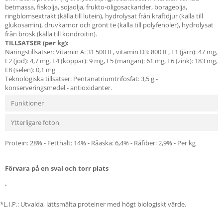
betmassa, fiskolja, sojaolja, frukto-oligosackarider, borageolja,
ringblomsextrakt (källa till lutein), hydrolysat från kräftdjur (källa till
glukosamin), druvkärnor och grönt te (källa till polyfenoler), hydrolysat
från brosk (källa till kondroitin).
TILLSATSER (per kg):
Näringstillsatser: Vitamin A: 31 500 IE, vitamin D3: 800 IE, E1 (järn): 47 mg,
E2 (jod): 4,7 mg, E4 (koppar): 9 mg, E5 (mangan): 61 mg, E6 (zink): 183 mg,
E8 (selen): 0,1 mg
Teknologiska tillsatser: Pentanatriumtrifosfat: 3,5 g -
konserveringsmedel - antioxidanter.
Funktioner
Ytterligare foton
Protein: 28% - Fetthalt: 14% - Råaska: 6,4% - Råfiber: 2,9% - Per kg
Förvara på en sval och torr plats
.
*L.I.P.: Utvalda, lättsmälta proteiner med högt biologiskt värde.