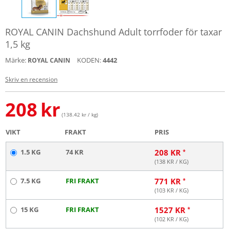
ROYAL CANIN Dachshund Adult torrfoder för taxar
1,5 kg
Märke:
KODEN:
4442
ROYAL CANIN
Skriv en recension
208
kr
(138.42 kr / kg)
VIKT
FRAKT
PRIS
1.5 KG
74 KR
208
KR
(
138
KR / KG)
7.5 KG
FRI FRAKT
771
KR
(
103
KR / KG)
15 KG
FRI FRAKT
1527
KR
(
102
KR / KG)