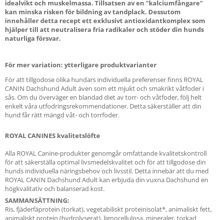
idealvikt och muskelmassa. Tillsatsen av en "kalciumfångare"
kan minska risken för bildning av tandplack. Dessutom
innehåller detta recept ett exklusivt antioxidantkomplex som
hjälper till att neutralisera fria radikaler och stöder din hunds
naturliga försvar.
För mer variation: ytterligare produktvarianter
För att tillgodose olika hundars individuella preferenser finns ROYAL
CANIN Dachshund Adult även som ett mjukt och smakrikt våtfoder i
sås. Om du överväger en blandad diet av torr- och våtfoder, följ helt
enkelt våra utfodringsrekommendationer. Detta säkerställer att din
hund får rätt mängd våt- och torrfoder.
ROYAL CANINES kvalitetslöfte
Alla ROYAL Canine-produkter genomgår omfattande kvalitetskontroll
för att säkerställa optimal livsmedelskvalitet och för att tillgodose din
hunds individuella näringsbehov och livsstil. Detta innebär att du med
ROYAL CANIN Dachshund Adult kan erbjuda din vuxna Dachshund en
högkvalitativ och balanserad kost.
SAMMANSÄTTNING:
Ris, fjäderfäprotein (torkat), vegetabiliskt proteinisolat*, animaliskt fett,
animaliskt protein (hydrolyserat), lignocellulosa, mineraler, torkad