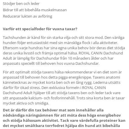
Stödjer ben och leder
Bidrar till att bibehålla muskelmassan
Reducerar lukten av avföring
Varför ett specialfoder för vuxna taxar?
Tachshunden är känd för sin starka vilja och sitt stora mod. Den vänliga
hunden följer entusiastiskt med sin mänskliga flock i alla aktiviteter.
Eftersom varje hundras har sina egna unika behov bör deras diet stödja
deras unika livsstil och främja optimal hälsa. ROYAL CANIN Dachshund
Adult är lämplig för Dachshundar från 10 månaders ålder och har
anpassats speciellt till behoven hos vuxna Dachshundar.
För att optimalt stödja taxens hälsa rekommenderar vi en diet som är
anpassad till behoven hos detta pigga energiknippe. Taxens anatomi
kännetecknas av mycket korta ben och en lång rygg. Lederna utsätts
därför för ökad stress. Den exklusiva formeln i ROYAL CANIN
Dachshund Adult hjälper till att stödja taxens ben och leder tack vare
sitt anpassade kalcium- och fosforinnehåll. Trots sina korta ben är taxar
mycket aktiva och smidiga.
Det är därför din tax behöver mat som innehåller alla
nödvändiga näringsämnen för att möta dess höga energibehov
och stödja hälsosam aktivitet. Tack vare värdefulla proteiner kan
det mycket smältbara torrfodret hjälpa din hund att bibehålla