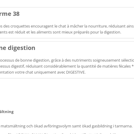
orme 38
iques des croquettes encouragent le chat à mâcher la nourriture, réduisant a
ts est réduit et les aliments sont mieux préparés pour la digestion.
ne digestion
ocessus de bonne digestion, grâce à des nutriments soigneusement sélection
ssus digestif, réduisant considérablement la quantité de matières fécales *
imentation votre chat uniquement avec DIGESTIVE.
ältning
ig matsmältning och ökad avföringsvolym samt ökad gasbildning i tarmarna.