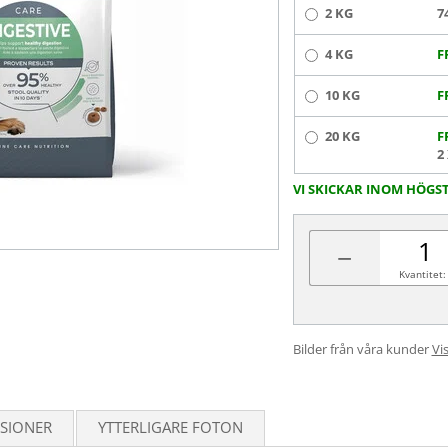
2 KG
7
4 KG
F
10 KG
F
20 KG
F
2
VI SKICKAR INOM HÖGS
−
Kvantitet:
Bilder från våra kunder
Vis
SIONER
YTTERLIGARE FOTON