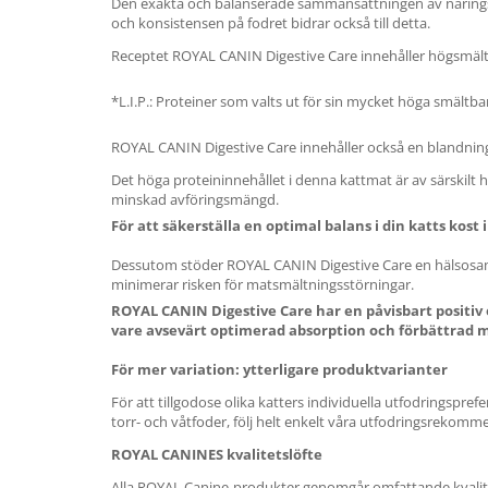
Den exakta och balanserade sammansättningen av näringspr
och konsistensen på fodret bidrar också till detta.
Receptet ROYAL CANIN Digestive Care innehåller högsmältb
*L.I.P.: Proteiner som valts ut för sin mycket höga smältba
ROYAL CANIN Digestive Care innehåller också en blandning 
Det höga proteininnehållet i denna kattmat är av särskilt h
minskad avföringsmängd.
För att säkerställa en optimal balans i din katts kos
Dessutom stöder ROYAL CANIN Digestive Care en hälsosam
minimerar risken för matsmältningsstörningar.
ROYAL CANIN Digestive Care har en påvisbart positiv
vare avsevärt optimerad absorption och förbättrad
För mer variation: ytterligare produktvarianter
För att tillgodose olika katters individuella utfodringspr
torr- och våtfoder, följ helt enkelt våra utfodringsrekomme
ROYAL CANINES kvalitetslöfte
Alla ROYAL Canine-produkter genomgår omfattande kvalitetsko