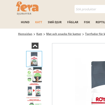
DJURAFFÄR
HUND
KATT
SMÅ DJUR
FÅGLAR
FISK
REPTI
Hemsidan
Katt
Mat och snacks för katter
Torrfoder för 