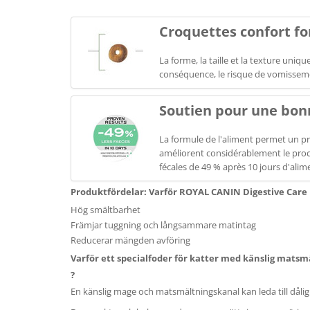
Croquettes confort f
La forme, la taille et la texture un
conséquence, le risque de vomissemen
Soutien pour une bon
La formule de l'aliment permet un pr
améliorent considérablement le proce
fécales de 49 % après 10 jours d'al
Produktfördelar: Varför ROYAL CANIN Digestive Care
Hög smältbarhet
Främjar tuggning och långsammare matintag
Reducerar mängden avföring
Varför ett specialfoder för katter med känslig matsm
?
En känslig mage och matsmältningskanal kan leda till dål