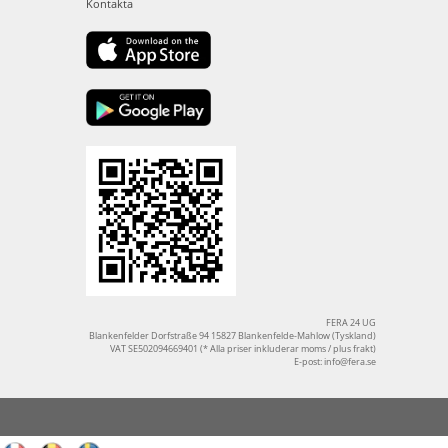
Kontakta
FERA 24 UG
Blankenfelder Dorfstraße 94 15827 Blankenfelde-Mahlow (Tyskland)
VAT SE502094669401 (* Alla priser inkluderar moms / plus frakt)
E-post:
info@fera.se