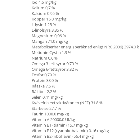
Jod
4.6
mg/kg
Kalium
0,7
%
Kalcium
0.95
%
Koppar
15,0
mg/kg
L-lysin
1.25
%
L-linolsyra
3.35
%
Magnesium
0,06
%
Mangan
71.0
mg/kg
Metaboliserbar energi (beräknad enligt NRC 2006)
3974.0
k
Metionin Cystin
1.3
%
Natrium
0,6
%
Omega 3-fettsyror
0.79
%
Omega 6-fettsyror
3.32
%
Fosfor
0,79
%
Protein
38.0
%
Råaska
7.5
%
Rå fiber
2,2
%
Selen
0.41
mg/kg
Kvävefria extraktivämnen (NFE)
31.8
%
Stärkelse
27,7
%
Taurin
1000.0
mg/kg
Vitamin A
20000,0
UI/kg
Vitamin B1 (tiamin)
15.7
mg/kg
Vitamin B12 (cyanokobalamin)
0.16
mg/kg
Vitamin B2 (riboflavin)
56,4
mg/kg