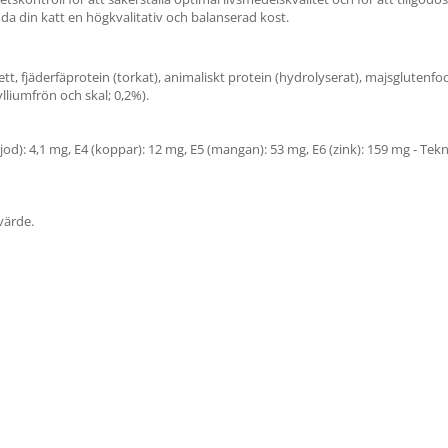
a din katt en högkvalitativ och balanserad kost.
 fett, fjäderfäprotein (torkat), animaliskt protein (hydrolyserat), majsglutenfo
ylliumfrön och skal; 0,2%).
(jod): 4,1 mg, E4 (koppar): 12 mg, E5 (mangan): 53 mg, E6 (zink): 159 mg - Tekni
värde.