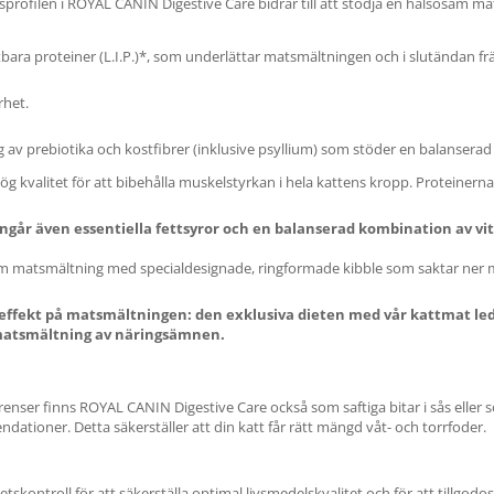
ofilen i ROYAL CANIN Digestive Care bidrar till att stödja en hälsosam ma
ara proteiner (L.I.P.)*, som underlättar matsmältningen och i slutändan fr
rhet.
av prebiotika och kostfibrer (inklusive psyllium) som stöder en balanserad 
ög kvalitet för att bibehålla muskelstyrkan i hela kattens kropp. Proteinerna
t ingår även essentiella fettsyror och en balanserad kombination av v
 matsmältning med specialdesignade, ringformade kibble som saktar ner m
 effekt på matsmältningen: den exklusiva dieten med vår kattmat ledd
 matsmältning av näringsämnen.
eferenser finns ROYAL CANIN Digestive Care också som saftiga bitar i sås el
ndationer. Detta säkerställer att din katt får rätt mängd våt- och torrfoder.
ntroll för att säkerställa optimal livsmedelskvalitet och för att tillgodose 