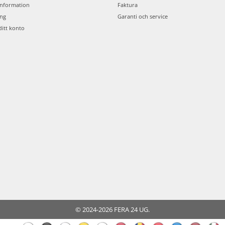
information
Faktura
ing
Garanti och service
ditt konto
© 2024-2026 FERA 24 UG.