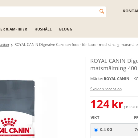
KONTAK
LER & AMFIBIER
HUSHÅLL
BLOGG
katter
ROYAL CANIN Digestive Care torrfoder för katter med känslig matsmält
ROYAL CANIN Diges
matsmältning 400
Märke:
K
ROYAL CANIN
Skriv en recension
124
kr
(310.98 kr
VIKT
F
0.4 KG
7