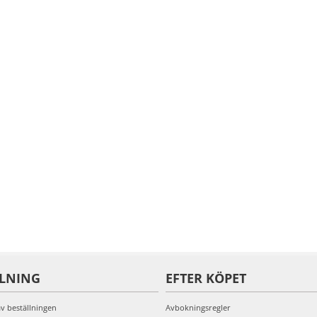
LLNING
EFTER KÖPET
av beställningen
Avbokningsregler