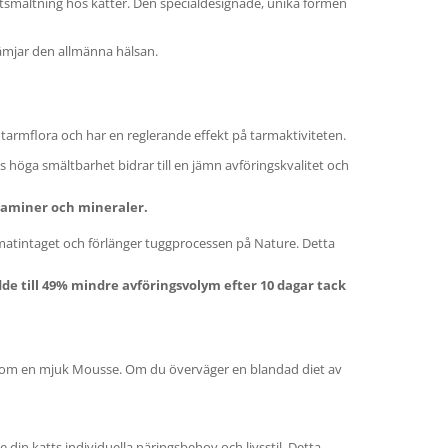
tsmältning hos katter. Den specialdesignade, unika formen
ämjar den allmänna hälsan.
tarmflora och har en reglerande effekt på tarmaktiviteten.
s höga smältbarhet bidrar till en jämn avföringskvalitet och
itaminer och mineraler.
atintaget och förlänger tuggprocessen på Nature. Detta
e till 49% mindre avföringsvolym efter 10 dagar tack
ler som en mjuk Mousse. Om du överväger en blandad diet av
din katts individuella näringsbehov och livsstil. Detta