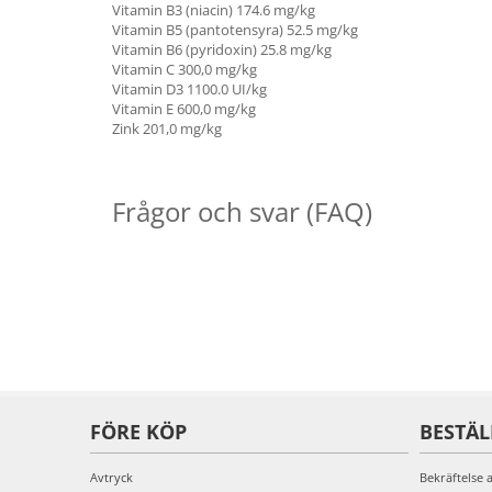
Vitamin B3 (niacin)
174.6
mg/kg
Vitamin B5 (pantotensyra)
52.5
mg/kg
Vitamin B6 (pyridoxin)
25.8
mg/kg
Vitamin C
300,0
mg/kg
Vitamin D3
1100.0
UI/kg
Vitamin E
600,0
mg/kg
Zink
201,0
mg/kg
Frågor och svar (FAQ)
FÖRE KÖP
BESTÄ
Avtryck
Bekräftelse 