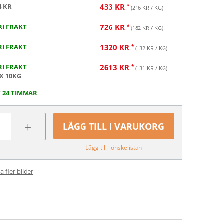
4 KR
433
KR
(
216
KR / KG)
RI FRAKT
726
KR
(
182
KR / KG)
RI FRAKT
1320
KR
(
132
KR / KG)
RI FRAKT
2613
KR
(
131
KR / KG)
 X 10KG
T 24 TIMMAR
+
LÄGG TILL I VARUKORG
Lägg till i önskelistan
a fler bilder