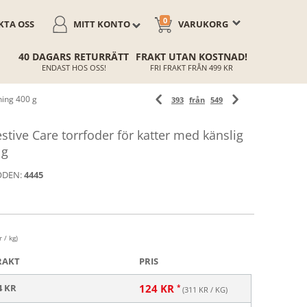
0
TA OSS
MITT KONTO
VARUKORG
40 DAGARS RETURRÄTT
FRAKT UTAN KOSTNAD!
ENDAST HOS OSS!
FRI FRAKT FRÅN 499 KR
ning 400 g
393
från
549
tive Care torrfoder för katter med känslig
 g
ODEN:
4445
 / kg)
RAKT
PRIS
4 KR
124
KR
(
311
KR / KG)