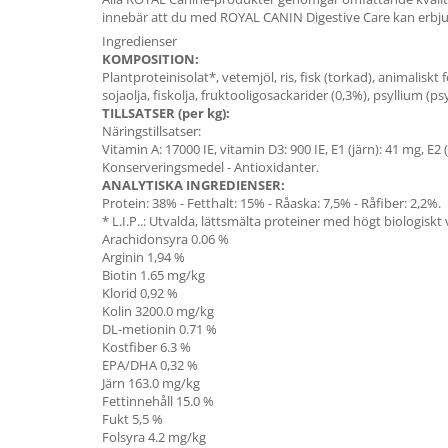
innebär att du med ROYAL CANIN Digestive Care kan erbjud
Ingredienser
KOMPOSITION:
Plantproteinisolat*, vetemjöl, ris, fisk (torkad), animaliskt
sojaolja, fiskolja, fruktooligosackarider (0,3%), psyllium (ps
TILLSATSER (per kg):
Näringstillsatser:
Vitamin A: 17000 IE, vitamin D3: 900 IE, E1 (järn): 41 mg, E2 
Konserveringsmedel - Antioxidanter.
ANALYTISKA INGREDIENSER:
Protein: 38% - Fetthalt: 15% - Råaska: 7,5% - Råfiber: 2,2%.
* L.I.P..: Utvalda, lättsmälta proteiner med högt biologiskt 
Arachidonsyra
0.06
%
Arginin
1,94
%
Biotin
1.65
mg/kg
Klorid
0,92
%
Kolin
3200.0
mg/kg
DL-metionin
0.71
%
Kostfiber
6.3
%
EPA/DHA
0,32
%
Järn
163.0
mg/kg
Fettinnehåll
15.0
%
Fukt
5,5
%
Folsyra
4.2
mg/kg