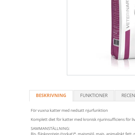
BESKRIVNING
FUNKTIONER
RECEN
För vuxna katter med nedsatt njurfunktion
Komplett diet för katter med kronisk njurinsufficiens för 
SAMMANSTÄLLNING:
Ris, fläskprotein (torkat)*, majsmjöl, majs, animaliskt fett,