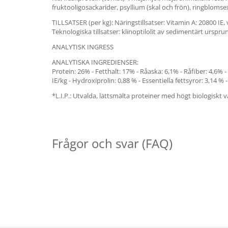
fruktooligosackarider, psyllium (skal och frön), ringblomsex
TILLSATSER (per kg): Näringstillsatser: Vitamin A: 20800 IE, 
Teknologiska tillsatser: klinoptilolit av sedimentärt urspr
ANALYTISK INGRESS
ANALYTISKA INGREDIENSER:
Protein: 26% - Fetthalt: 17% - Råaska: 6,1% - Råfiber: 4,6% -
IE/kg - Hydroxiprolin: 0,88 % - Essentiella fettsyror: 3,14
*L.I.P.: Utvalda, lättsmälta proteiner med högt biologiskt v
Frågor och svar (FAQ)