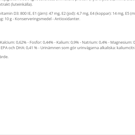
trakt (luteinkälla).
vitamin D3: 800 IE, E1 (järn): 47 mg, E2 (jod): 4,7 mg, E4 (koppar): 14 mg, E5 (
ung: 10 g - Konserveringsmedel - Antioxidanter.
 Kalcium: 0,62% - Fosfor: 0,44% - Kalium: 0,9% - Natrium: 0,4% - Magnesium: 0,0
 % - EPA och DHA: 0,41 % - Urinämnen som gör urinvägarna alkaliska: kaliumcit
ärde.