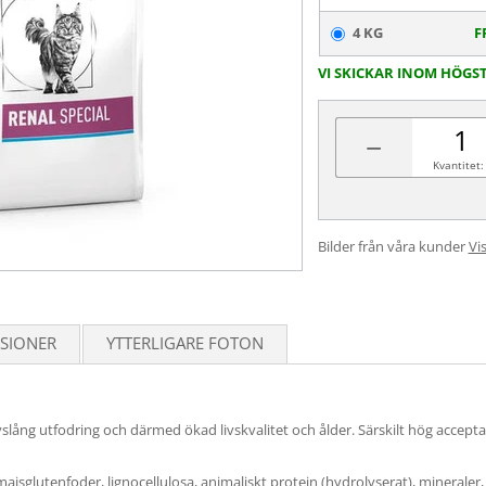
4 KG
F
VI SKICKAR INOM HÖGS
−
Kvantitet:
Bilder från våra kunder
Vis
SIONER
YTTERLIGARE FOTON
livslång utfodring och därmed ökad livskvalitet och ålder. Särskilt hög acce
 majsglutenfoder, lignocellulosa, animaliskt protein (hydrolyserat), mineraler, v