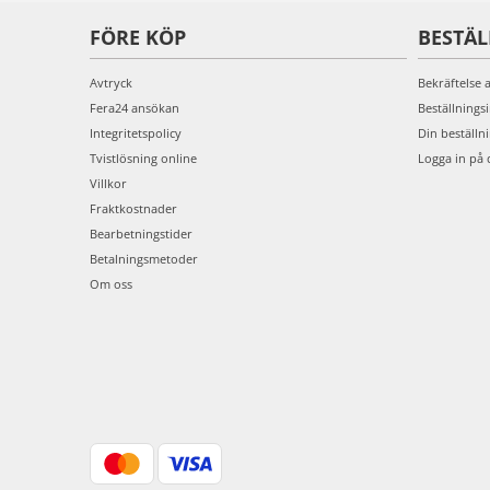
FÖRE KÖP
BESTÄ
Avtryck
Bekräftelse 
Fera24 ansökan
Beställnings
Integritetspolicy
Din beställn
Tvistlösning online
Logga in på 
Villkor
Fraktkostnader
Bearbetningstider
Betalningsmetoder
Om oss