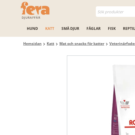
DJURAFFÄR
HUND
KATT
SMÅ DJUR
FÅGLAR
FISK
REPTI
Hemsidan
Katt
Mat och snacks för katter
Veterinärfode