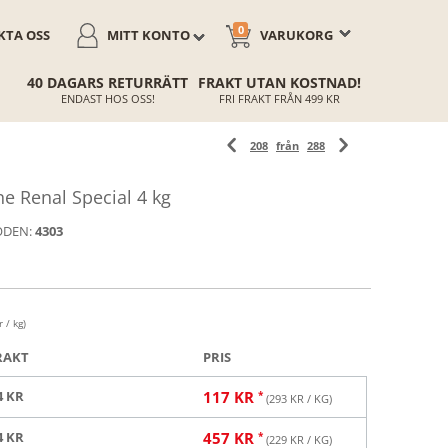
0
TA OSS
MITT KONTO
VARUKORG
40 DAGARS RETURRÄTT
FRAKT UTAN KOSTNAD!
ENDAST HOS OSS!
FRI FRAKT FRÅN 499 KR
208
från
288
e Renal Special 4 kg
ODEN:
4303
 / kg)
RAKT
PRIS
4 KR
117
KR
(
293
KR / KG)
4 KR
457
KR
(
229
KR / KG)