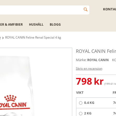
KONTAK
LER & AMFIBIER
HUSHÅLL
BLOGG
r
ROYAL CANIN Feline Renal Special 4 kg
ROYAL CANIN Felin
Märke:
K
ROYAL CANIN
Skriv en recension
798
kr
(199.61 kr
VIKT
F
0.4 KG
7
2 KG
7