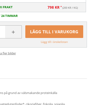
RI FRAKT
798
KR
(
200
KR / KG)
T 24 TIMMAR
+
LÄGG TILL I VARUKORG
Lägg till i önskelistan
a fler bilder
ptans på grund av välsmakande proteinkälla
eteglutenfoder*, cikoriafiber, fiskolja, sojaolja,