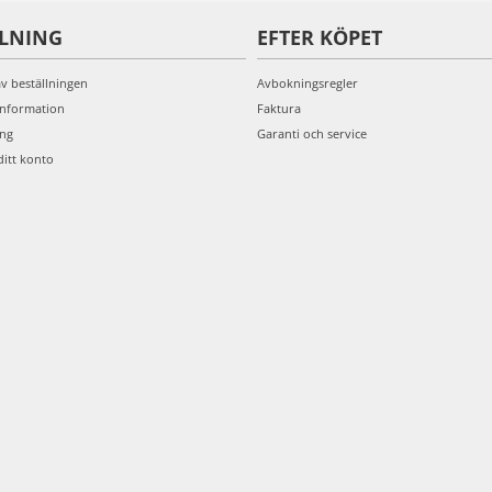
LLNING
EFTER KÖPET
av beställningen
Avbokningsregler
information
Faktura
ing
Garanti och service
ditt konto