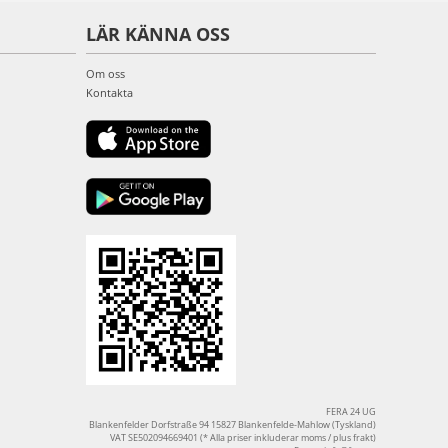
LÄR KÄNNA OSS
Om oss
Kontakta
FERA 24 UG
Blankenfelder Dorfstraße 94 15827 Blankenfelde-Mahlow (Tyskland)
VAT SE502094669401 (* Alla priser inkluderar moms / plus frakt)