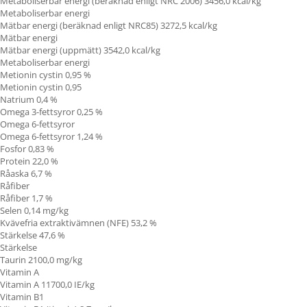
Metaboliserbar energi (beräknad enligt NRC 2006) 3456,0 kcal/kg
Metaboliserbar energi
Mätbar energi (beräknad enligt NRC85) 3272,5 kcal/kg
Mätbar energi
Mätbar energi (uppmätt) 3542,0 kcal/kg
Metaboliserbar energi
Metionin cystin 0,95
%
Metionin cystin 0,95
Natrium 0,4 %
Omega 3-fettsyror 0,25 %
Omega 6-fettsyror
Omega 6-fettsyror 1,24 %
Fosfor 0,83 %
Protein 22,0 %
Råaska 6,7 %
Råfiber
Råfiber 1,7 %
Selen 0,14 mg/kg
Kvävefria extraktivämnen (NFE) 53,2 %
Stärkelse 47,6 %
Stärkelse
Taurin 2100,0 mg/kg
Vitamin A
Vitamin A
11700,0 IE/kg
Vitamin B1