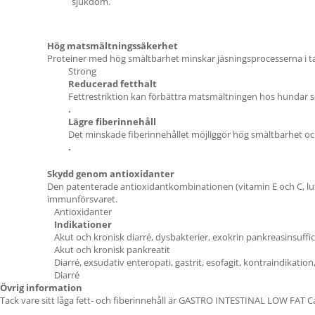
sjukdom.
Hög matsmältningssäkerhet
Proteiner med hög smältbarhet minskar jäsningsprocesserna i t
Strong
Reducerad fetthalt
Fettrestriktion kan förbättra matsmältningen hos hundar s
.
Lägre fiberinnehåll
Det minskade fiberinnehållet möjliggör hög smältbarhet o
.
Skydd genom antioxidanter
Den patenterade antioxidantkombinationen (vitamin E och C, lut
immunförsvaret.
Antioxidanter
Indikationer
Akut och kronisk diarré, dysbakterier, exokrin pankreasinsuffici
Akut och kronisk pankreatit
Diarré, exsudativ enteropati, gastrit, esofagit, kontraindikation,
Diarré
Övrig information
Tack vare sitt låga fett- och fiberinnehåll är GASTRO INTESTINAL LOW FAT Ca
.