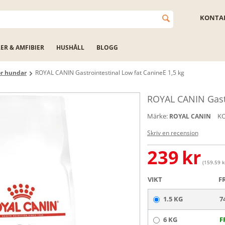
KONTAK
LER & AMFIBIER
HUSHÅLL
BLOGG
ör hundar
ROYAL CANIN Gastrointestinal Low fat CanineE 1,5 kg
ROYAL CANIN Gastr
Märke:
K
ROYAL CANIN
Skriv en recension
239
kr
(159.59 kr
VIKT
F
1.5 KG
7
6 KG
F