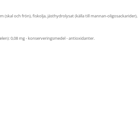
m (skal och frön), fiskolja, jästhydrolysat (källa till mannan-oligosackarider),
(selen): 0,08 mg - konserveringsmedel - antioxidanter.