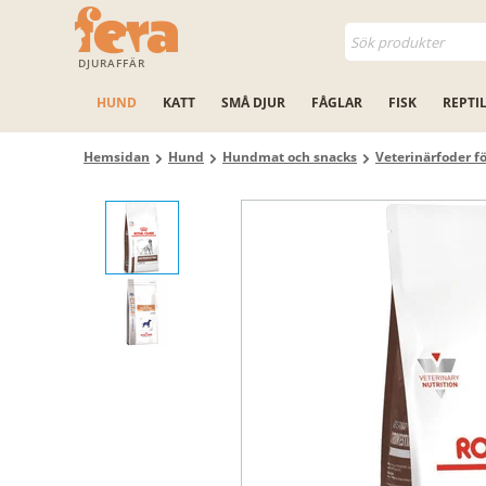
DJURAFFÄR
HUND
KATT
SMÅ DJUR
FÅGLAR
FISK
REPTI
Hemsidan
Hund
Hundmat och snacks
Veterinärfoder f