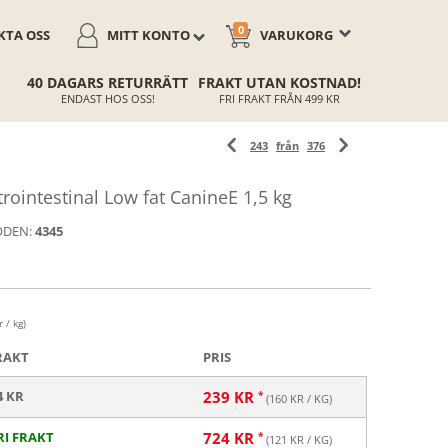
0
TA OSS
MITT KONTO
VARUKORG
40 DAGARS RETURRÄTT
FRAKT UTAN KOSTNAD!
ENDAST HOS OSS!
FRI FRAKT FRÅN 499 KR
243
från
376
ointestinal Low fat CanineE 1,5 kg
ODEN:
4345
 / kg)
RAKT
PRIS
4 KR
239
KR
(
160
KR / KG)
RI FRAKT
724
KR
(
121
KR / KG)