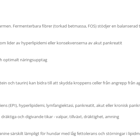
armen. Fermenterbara fibrer (torkad betmassa, FOS) stödjer en balanserad 
om lider av hyperlipidemi eller konsekvenserna av akut pankreatit
ch optimalt näringsupptag
ein och taurin) kan bidra till att skydda kroppens celler från angrepp frå
ens (EPI), hyperlipidemi, lymfangiektasi, pankreatit, akut eller kronisk pankr
 dräktiga och digivande tikar - valpar, tillväxt, dräktighet, amning
nine särskilt lämpligt för hundar med låg fettolerans och störningar i lipi