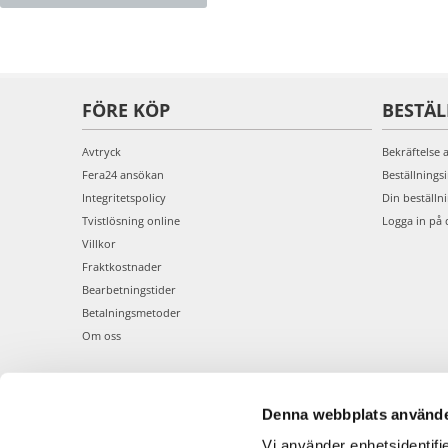
FÖRE KÖP
BESTÄ
Avtryck
Bekräftelse 
Fera24 ansökan
Beställnings
Integritetspolicy
Din beställn
Tvistlösning online
Logga in på 
Villkor
Fraktkostnader
Bearbetningstider
Betalningsmetoder
Om oss
Denna webbplats använde
Vi använder enhetsidentifie