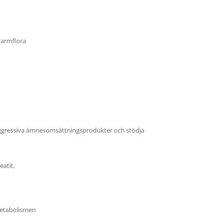
tarmflora
n aggressiva ämnesomsättningsprodukter och stödja
eatit,
dmetabolismen