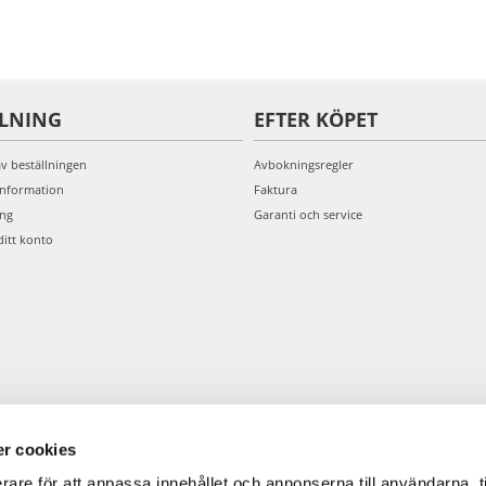
LLNING
EFTER KÖPET
av beställningen
Avbokningsregler
information
Faktura
ing
Garanti och service
ditt konto
r cookies
rare för att anpassa innehållet och annonserna till användarna, t