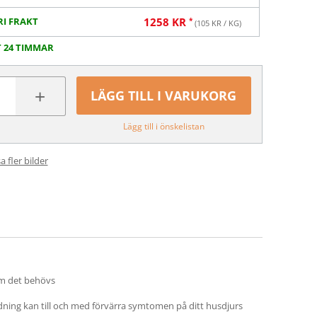
RI FRAKT
1258
KR
(
105
KR / KG)
T 24 TIMMAR
+
LÄGG TILL I VARUKORG
Lägg till i önskelistan
a fler bilder
om det behövs
ändning kan till och med förvärra symtomen på ditt husdjurs