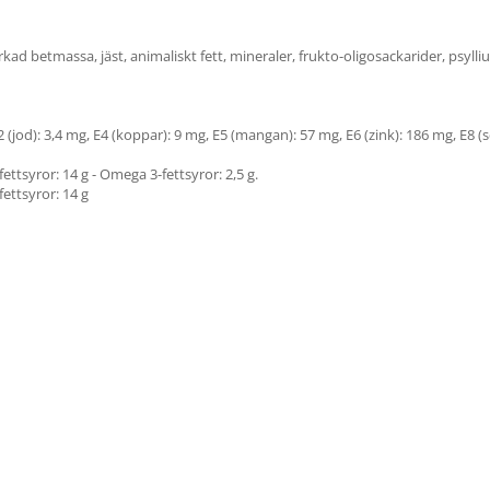
rkad betmassa, jäst, animaliskt fett, mineraler, frukto-oligosackarider, psylliu
E2 (jod): 3,4 mg, E4 (koppar): 9 mg, E5 (mangan): 57 mg, E6 (zink): 186 mg, E8 
fettsyror: 14 g - Omega 3-fettsyror: 2,5 g.
fettsyror: 14 g