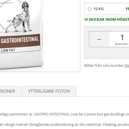
12 KG
F
VI SKICKAR INOM HÖGS
−
Kvantitet:
Bilder från våra kunder
Vis
SIONER
YTTERLIGARE FOTON
lvarliga symtomen är. GASTRO INTESTINAL Low fat Canine kan ges livslångt 
är det viktigt med en föregående undersökning av din veterinär. Felaktig anv