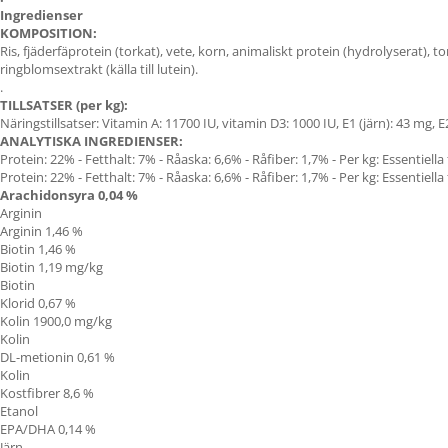
Ingredienser
KOMPOSITION:
Ris, fjäderfäprotein (torkat), vete, korn, animaliskt protein (hydrolyserat), to
ringblomsextrakt (källa till lutein).
.
TILLSATSER (per kg):
Näringstillsatser: Vitamin A: 11700 IU, vitamin D3: 1000 IU, E1 (järn): 43 mg, 
ANALYTISKA INGREDIENSER:
Protein: 22% - Fetthalt: 7% - Råaska: 6,6% - Råfiber: 1,7% - Per kg: Essentiella 
Protein: 22% - Fetthalt: 7% - Råaska: 6,6% - Råfiber: 1,7% - Per kg: Essentiella 
Arachidonsyra 0,04 %
Arginin
Arginin 1,46 %
Biotin 1,46 %
Biotin 1,19 mg/kg
Biotin
Klorid 0,67 %
Kolin 1900,0 mg/kg
Kolin
DL-metionin 0,61 %
Kolin
Kostfibrer 8,6 %
Etanol
EPA/DHA
0,14 %
Järn