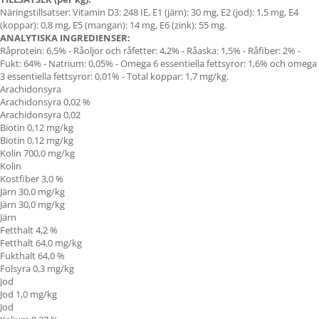
Näringstillsatser: Vitamin D3: 248 IE, E1 (järn): 30 mg, E2 (jod): 1,5 mg, E4
(koppar): 0,8 mg, E5 (mangan): 14 mg, E6 (zink): 55 mg.
ANALYTISKA INGREDIENSER:
Råprotein: 6,5% - Råoljor och råfetter: 4,2% - Råaska: 1,5% - Råfiber: 2% -
Fukt: 64% - Natrium: 0,05% - Omega 6 essentiella fettsyror: 1,6% och omega
3 essentiella fettsyror: 0,01% - Total koppar: 1,7 mg/kg.
Arachidonsyra
Arachidonsyra 0,02 %
Arachidonsyra 0,02
Biotin 0,12 mg/kg
Biotin 0,12 mg/kg
Kolin 700,0 mg/kg
Kolin
Kostfiber 3,0 %
Järn 30,0 mg/kg
Järn 30,0 mg/kg
Järn
Fetthalt 4,2 %
Fetthalt 64,0 mg/kg
Fukthalt 64,0 %
Folsyra 0,3 mg/kg
Jod
Jod 1,0 mg/kg
Jod