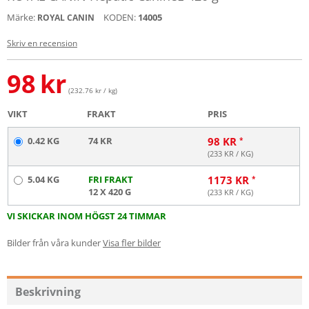
Märke:
KODEN:
14005
ROYAL CANIN
Skriv en recension
98
kr
(232.76 kr / kg)
VIKT
FRAKT
PRIS
0.42 KG
74 KR
98
KR
(
233
KR / KG)
5.04 KG
FRI FRAKT
1173
KR
12 X 420 G
(
233
KR / KG)
VI SKICKAR INOM HÖGST 24 TIMMAR
Bilder från våra kunder
Visa fler bilder
Beskrivning