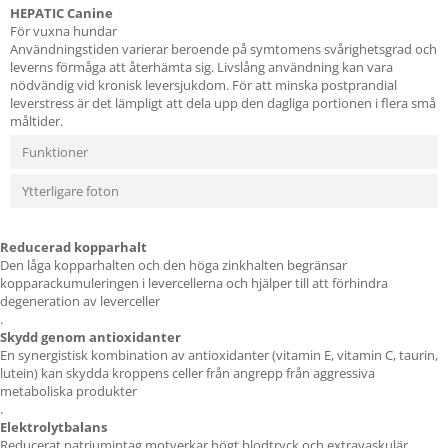
HEPATIC Canine
För vuxna hundar
Användningstiden varierar beroende på symtomens svårighetsgrad och
leverns förmåga att återhämta sig. Livslång användning kan vara
nödvändig vid kronisk leversjukdom. För att minska postprandial
leverstress är det lämpligt att dela upp den dagliga portionen i flera små
måltider.
Funktioner
Ytterligare foton
Reducerad kopparhalt
Den låga kopparhalten och den höga zinkhalten begränsar
kopparackumuleringen i levercellerna och hjälper till att förhindra
degeneration av leverceller
.
Skydd genom antioxidanter
En synergistisk kombination av antioxidanter (vitamin E, vitamin C, taurin,
lutein) kan skydda kroppens celler från angrepp från aggressiva
metaboliska produkter
.
Elektrolytbalans
Reducerat natriumintag motverkar högt blodtryck och extravaskulär