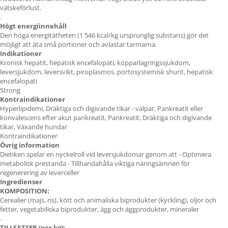
vätskeförlust.
.
Högt energiinnehåll
Den höga energitätheten (1 546 kcal/kg ursprunglig substans) gör det
möjligt att äta små portioner och avlastar tarmarna.
Indikationer
Kronisk hepatit, hepatisk encefalopati, kopparlagringssjukdom,
leversjukdom, leversvikt, piroplasmos, portosystemisk shunt, hepatisk
encefalopati
Strong
Kontraindikationer
Hyperlipidemi, Dräktiga och digivande tikar - valpar, Pankreatit eller
konvalescens efter akut pankreatit, Pankreatit, Dräktiga och digivande
tikar, Växande hundar
Kontraindikationer
Övrig information
Dietiken spelar en nyckelroll vid leversjukdomar genom att - Optimera
metabolisk prestanda - Tillhandahålla viktiga näringsämnen för
regenerering av leverceller
Ingredienser
KOMPOSITION:
Cerealier (majs, ris), kött och animaliska biprodukter (kyckling), oljor och
fetter, vegetabiliska biprodukter, ägg och äggprodukter, mineraler
.
TILLSATSER (per kg):