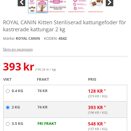
ROYAL CANIN Kitten Steriliserad kattungefoder för
kastrerade kattungar 2 kg
Märke:
KODEN:
4542
ROYAL CANIN
Skriv en recension
393
kr
(196.26 kr / kg)
VIKT
FRAKT
PRIS
0.4 KG
74 KR
128
KR
(
319
KR / KG)
2 KG
74 KR
393
KR
(
196
KR / KG)
3.5 KG
FRI FRAKT
548
KR
(
157
KR / KG)