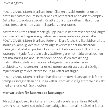
utvecklingsfas.
ROYAL CANIN Kitten Sterilised innehåller en utvald kombination av
proteiner, vitaminer, mineraler och ett patenterat antioxidantkomplex.
Detta har utvecklats speciellt för att stödja unga katters hälsa under
deras första år när de växer till starka, vuxna katter.
Kastrerade Kitten tenderar att gå upp i vikt, vilket främst beror på längre
sovtider och ett lägre energibehov. Av denna anledning innehåller
ROYAL CANIN Kitten Sterilised foder en lägre fetthalt, vilket bidrar till att
stödja en lämplig idealvikt. Samtidigt säkerställer det balanserade
näringsinnehållet av protein, kalcium och fosfor en sund tillväxt hos
kattungen. Fjäderfäprotein och växtfibrer ger en utmärkt smak och en
optimal näringsbalans. Detta foder har också en särskilt hög
matsmältningstolerans tack vare högsmältbara proteiner och
prebiotika. Konsistensen har också utformats för att vara tillräckligt
mjuk för att göra det lättare för unga katter att tugga.
ROYAL CANIN Kitten Sterilised har dessutom utvecklats speciellt för att
främja urinvägshälsan hos unga katter. Kom alltid ihåg att förse din katt
med en skål med färskt vatten.
Mer variation för kastrerade kattungar
För att tillgodose olika katters individuella preferenser finns ROYAL
CANIN Kitten Sterilised också som saftiga bitar i smakrik sås eller läcker