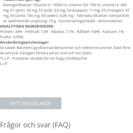
Näringstillsatser: Vitamin A: 19500 IU, vitamin D3: 700 IU, vitamin E: 600
mg, E1 (järn): 36 mg, E2 (jod): 3,6 mg, E4 (koppar): 11 mg, E5 (mangan): 47
mg, E6 (zink): 140 mg, E8 (selen): 0,06 mg - Tekniska tillsatser: klinoptilolit
av sedimentärt ursprung: 10 g - Konserveringsmedel - Antioxidanter.
ANALYTISKA INGREDIENSER:
Protein: 34% - Fetthalt: 12% - Råaska: 7,1% - Råfiber: 9,8% - Kalcium: 1% -
Fosfor: 0,95%.
Användningsanvisningar:
Se tabell. Batchens godkännandenummer och referensnummer, bäst före:
se avtryck. Vänligen förvara på en sval och torr plats.
*L.I.P.: Proteiner utvalda för sin höga smältbarhet.
L.I.P.
NYTT MEDDELANDE
Frågor och svar (FAQ)