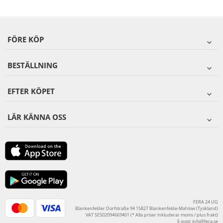
FÖRE KÖP
BESTÄLLNING
EFTER KÖPET
LÄR KÄNNA OSS
FERA 24 UG
Blankenfelder Dorfstraße 94 15827 Blankenfelde-Mahlow (Tyskland)
VAT SE502094669401 (* Alla priser inkluderar moms / plus frakt)
E-post:
info@fera.se