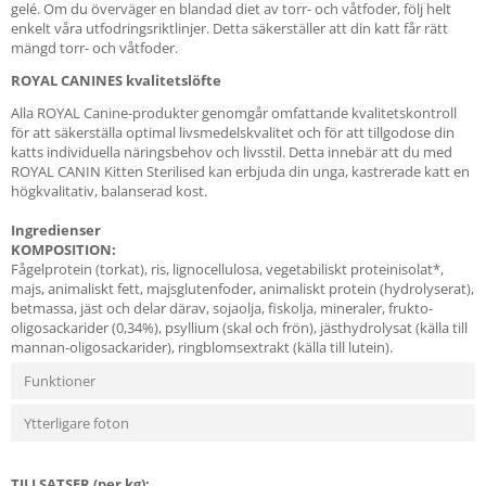
gelé. Om du överväger en blandad diet av torr- och våtfoder, följ helt
enkelt våra utfodringsriktlinjer. Detta säkerställer att din katt får rätt
mängd torr- och våtfoder.
ROYAL CANINES kvalitetslöfte
Alla ROYAL Canine-produkter genomgår omfattande kvalitetskontroll
för att säkerställa optimal livsmedelskvalitet och för att tillgodose din
katts individuella näringsbehov och livsstil. Detta innebär att du med
ROYAL CANIN Kitten Sterilised kan erbjuda din unga, kastrerade katt en
högkvalitativ, balanserad kost.
Ingredienser
KOMPOSITION:
Fågelprotein (torkat), ris, lignocellulosa, vegetabiliskt proteinisolat*,
majs, animaliskt fett, majsglutenfoder, animaliskt protein (hydrolyserat),
betmassa, jäst och delar därav, sojaolja, fiskolja, mineraler, frukto-
oligosackarider (0,34%), psyllium (skal och frön), jästhydrolysat (källa till
mannan-oligosackarider), ringblomsextrakt (källa till lutein).
Funktioner
Ytterligare foton
TILLSATSER (per kg):