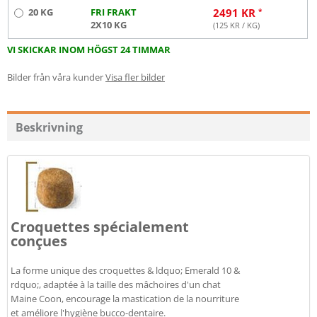
20 KG
FRI FRAKT
2491
KR
2X10 KG
(
125
KR / KG)
VI SKICKAR INOM HÖGST 24 TIMMAR
Bilder från våra kunder
Visa fler bilder
Beskrivning
Croquettes spécialement
conçues
La forme unique des croquettes & ldquo; Emerald 10 &
rdquo;, adaptée à la taille des mâchoires d'un chat
Maine Coon, encourage la mastication de la nourriture
et améliore l'hygiène bucco-dentaire.