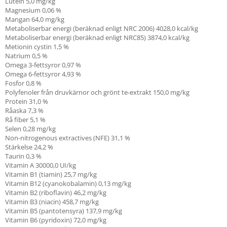
Lutein
5,0
mg/kg
Magnesium
0,06
%
Mangan
64,0
mg/kg
Metaboliserbar energi (beräknad enligt NRC 2006)
4028,0
kcal/kg
Metaboliserbar energi (beräknad enligt NRC85)
3874,0
kcal/kg
Metionin cystin
1,5
%
Natrium
0,5
%
Omega 3-fettsyror
0,97
%
Omega 6-fettsyror
4,93
%
Fosfor
0,8
%
Polyfenoler från druvkärnor och grönt te-extrakt
150,0
mg/kg
Protein
31,0
%
Råaska
7,3
%
Rå fiber
5,1
%
Selen
0,28
mg/kg
Non-nitrogenous extractives (NFE)
31,1
%
Stärkelse
24,2
%
Taurin
0,3
%
Vitamin A
30000,0
UI/kg
Vitamin B1 (tiamin)
25,7
mg/kg
Vitamin B12 (cyanokobalamin)
0,13
mg/kg
Vitamin B2 (riboflavin)
46,2
mg/kg
Vitamin B3 (niacin)
458,7
mg/kg
Vitamin B5 (pantotensyra)
137,9
mg/kg
Vitamin B6 (pyridoxin)
72,0
mg/kg