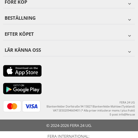
FÖRE KÖP
BESTÄLLNING
EFTER KÖPET
LÄR KÄNNA OSS
FERA 24 UG
Blankenfelder Dorfstraße 94 15827 Blankenfelde-Mahlow (Tyskland)
VAT SE502094669401 (* Alla priser inkluderar moms / plus frakt)
E-post:
info@fera.se
© 2024-2026 FERA 24 UG.
FERA INTERNATIONAL: