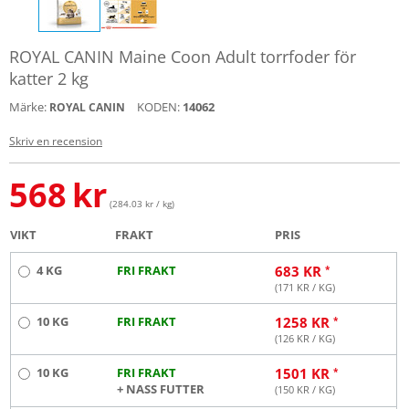
ROYAL CANIN Maine Coon Adult torrfoder för
katter 2 kg
Märke:
KODEN:
14062
ROYAL CANIN
Skriv en recension
568
kr
(284.03 kr / kg)
VIKT
FRAKT
PRIS
4 KG
FRI FRAKT
683
KR
(
171
KR / KG)
10 KG
FRI FRAKT
1258
KR
(
126
KR / KG)
10 KG
FRI FRAKT
1501
KR
+ NASS FUTTER
(
150
KR / KG)