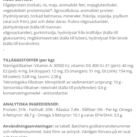
Fågelprotein (torkat), ris, majs, animaliskt fett, majsglutenfoder,
vegetabiliskt proteinisolat*, lignocellulosa, animaliskt protein
(hydrolyserat), torkad betmassa, mineraler, fiskolja, sojaolja, psyllium
(skal och frön), jäst och delar därav, frukto-oligosackarider,
jästhydrolysat (källa till mannan-
oligosackarider), gurkörtsolja, hydrolysat från kräftdjur (källa till
glukosamin), ringblomsextrakt (källa till lutein), hydrolysat från brosk
(källa till kondroitin).
.
TILLÄGGSSTOFFER (per kg):
Näringstillsatser: Vitamin A: 30500 IU, vitamin D3: 800 IU, E1 (järn): 40 mg,
E2 (jod): 4 mg, E4 (koppar): 12 mg, E5 (mangan): 51 mg, E6 (zink): 154 mg,
E8 (selen): 0,08 mg, taurin: 2,58 g
Teknologiska tillsatser: klinoptilolit av sedimentärt ursprung: 10 g -
Sensoriska tillsatser: teextrakt (källa till polyfenoler): 0,6 g -
konserveringsmedel - antioxidanter
ANALYTISKA INGREDIENSER:
Protein: 31% - Fetthalt: 20% - Råaska: 7,4% - Råfiber: 5% - Per kg: Omega
6-fettsyror: 48,7 g - Omega 3-fettsyror: 10,1 g varav EPA/DHA: 3,5 g.
Användningsanvisningar:
se tabell. Batchens godkännandenummer
och referensnummer, bäst före: se avtryck. Vänligen förvara på en sval