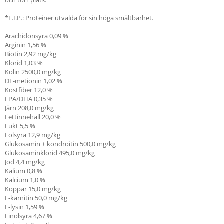
och torr plats.
*L.I.P.: Proteiner utvalda för sin höga smältbarhet.
Arachidonsyra
0,09
%
Arginin
1,56
%
Biotin
2,92
mg/kg
Klorid
1,03
%
Kolin
2500,0
mg/kg
DL-metionin
1,02
%
Kostfiber
12,0
%
EPA/DHA
0,35
%
Järn
208,0
mg/kg
Fettinnehåll
20,0
%
Fukt
5,5
%
Folsyra
12,9
mg/kg
Glukosamin + kondroitin
500,0
mg/kg
Glukosaminklorid
495,0
mg/kg
Jod
4,4
mg/kg
Kalium
0,8
%
Kalcium
1,0
%
Koppar
15,0
mg/kg
L-karnitin
50,0
mg/kg
L-lysin
1,59
%
Linolsyra
4,67
%