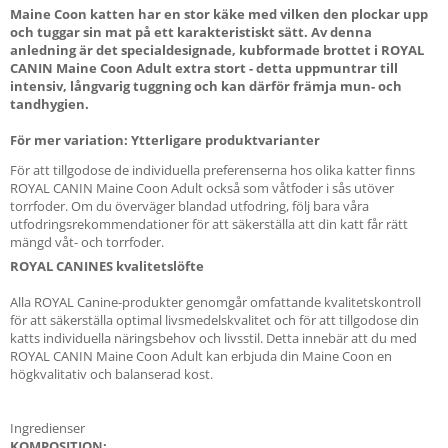
Maine Coon katten har en stor käke med vilken den plockar upp
och tuggar sin mat på ett karakteristiskt sätt. Av denna
anledning är det specialdesignade, kubformade brottet i ROYAL
CANIN Maine Coon Adult extra stort - detta uppmuntrar till
intensiv, långvarig tuggning och kan därför främja mun- och
tandhygien.
För mer variation: Ytterligare produktvarianter
För att tillgodose de individuella preferenserna hos olika katter finns
ROYAL CANIN Maine Coon Adult också som våtfoder i sås utöver
torrfoder. Om du överväger blandad utfodring, följ bara våra
utfodringsrekommendationer för att säkerställa att din katt får rätt
mängd våt- och torrfoder.
ROYAL CANINES kvalitetslöfte
Alla ROYAL Canine-produkter genomgår omfattande kvalitetskontroll
för att säkerställa optimal livsmedelskvalitet och för att tillgodose din
katts individuella näringsbehov och livsstil. Detta innebär att du med
ROYAL CANIN Maine Coon Adult kan erbjuda din Maine Coon en
högkvalitativ och balanserad kost.
Ingredienser
KOMPOSITION: