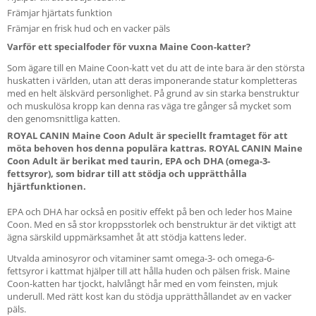
Främjar hjärtats funktion
Främjar en frisk hud och en vacker päls
Varför ett specialfoder för vuxna Maine Coon-katter?
Som ägare till en Maine Coon-katt vet du att de inte bara är den största
huskatten i världen, utan att deras imponerande statur kompletteras
med en helt älskvärd personlighet. På grund av sin starka benstruktur
och muskulösa kropp kan denna ras väga tre gånger så mycket som
den genomsnittliga katten.
ROYAL CANIN Maine Coon Adult är speciellt framtaget för att
möta behoven hos denna populära kattras. ROYAL CANIN Maine
Coon Adult är berikat med taurin, EPA och DHA (omega-3-
fettsyror), som bidrar till att stödja och upprätthålla
hjärtfunktionen.
EPA och DHA har också en positiv effekt på ben och leder hos Maine
Coon. Med en så stor kroppsstorlek och benstruktur är det viktigt att
ägna särskild uppmärksamhet åt att stödja kattens leder.
Utvalda aminosyror och vitaminer samt omega-3- och omega-6-
fettsyror i kattmat hjälper till att hålla huden och pälsen frisk. Maine
Coon-katten har tjockt, halvlångt hår med en vom feinsten, mjuk
underull. Med rätt kost kan du stödja upprätthållandet av en vacker
päls.