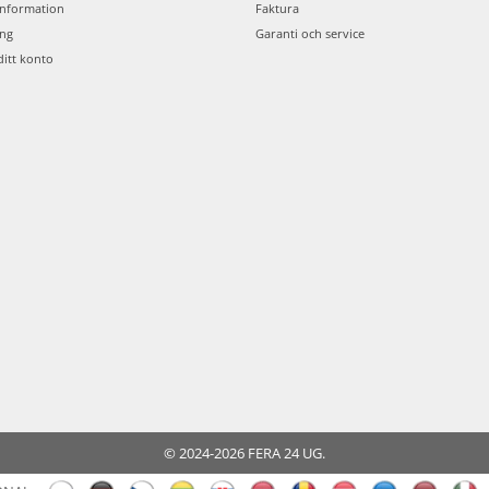
information
Faktura
ing
Garanti och service
ditt konto
© 2024-2026 FERA 24 UG.