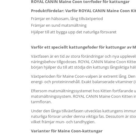
ROYAL CANIN Maine Coon torrfoder för kattungar
Produktfördelar: Varför ROYAL CANIN Maine Coon Ki
Främjar en hälsosam, lång tillväxtperiod
Främjar en sund matsmältning
Hjälper till att bygga upp det naturliga försvaret
Varför ett speciellt kattungefoder för kattungar av 
Växtfasen är en tid av stora förändringar och nya uppleve
näringsbehov tillgodoses. ROYAL CANIN Maine Coon Kitten ä
början hjälper du till att stödja din kattungs långsiktiga hä
Växtperioden för Maine Coon-valpen är extremt lång. Den 
energi- och proteininnehåll. Exakt balanserade vitaminer (
Eftersom matsmältningssystemet hos Kitten fortfarande utv
matsmältningssystem. ROYAL CANIN Maine Coon Kitten inneh
tarmfloran.
Under den långa tillväxtfasen utvecklas kattungens immu
naturliga försvar under denna viktiga fas. Dessutom är sto
vilket främjar mun- och tandhygien.
Varianter för Maine Coon-kattungar