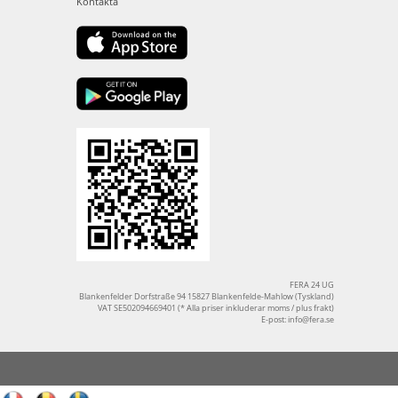
Kontakta
FERA 24 UG
Blankenfelder Dorfstraße 94 15827 Blankenfelde-Mahlow (Tyskland)
VAT SE502094669401 (* Alla priser inkluderar moms / plus frakt)
E-post:
info@fera.se