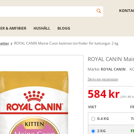
KONTAK
LER & AMFIBIER
HUSHÅLL
BLOGG
katter
ROYAL CANIN Maine Coon kattmat torrfoder för kattungar 2 kg
ROYAL CANIN Maine
Märke:
K
ROYAL CANIN
Skriv en recension
584
kr
(291.80 kr
VIKT
F
0.4 KG
7
2 KG
F