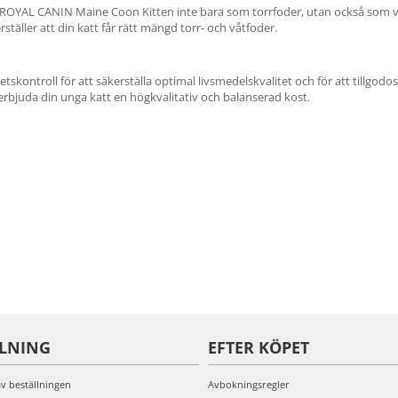
nns ROYAL CANIN Maine Coon Kitten inte bara som torrfoder, utan också som v
erställer att din katt får rätt mängd torr- och våtfoder.
ntroll för att säkerställa optimal livsmedelskvalitet och för att tillgodose 
bjuda din unga katt en högkvalitativ och balanserad kost.
LLNING
EFTER KÖPET
av beställningen
Avbokningsregler