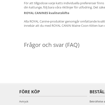
För att tillgodose varje katts individuella preferenser fi
din kattunge, följ bara våra riktlinjer för utfodring. Det säk
ROYAL CANINES kvalitetslöfte
Alla ROYAL Canine-produkter genomgår omfattande kvalitetsko
innebär att du med ROYAL CANIN Maine Coon Kitten kan er
Frågor och svar (FAQ)
FÖRE KÖP
BESTÄ
Avtryck
Bekräftelse 