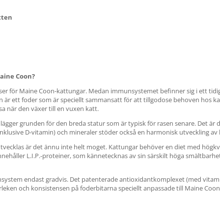
tten
Maine Coon?
lser för Maine Coon-kattungar. Medan immunsystemet befinner sig i ett tidig
r ett foder som är speciellt sammansatt för att tillgodose behoven hos ka
lsa när den växer till en vuxen katt.
lägger grunden för den breda statur som är typisk för rasen senare. Det ä
inklusive D-vitamin) och mineraler stöder också en harmonisk utveckling av 
ecklas är det ännu inte helt moget. Kattungar behöver en diet med högkvali
åller L.I.P.-proteiner, som kännetecknas av sin särskilt höga smältbarhe
nsystem endast gradvis. Det patenterade antioxidantkomplexet (med vitam
rleken och konsistensen på foderbitarna speciellt anpassade till Maine Coon