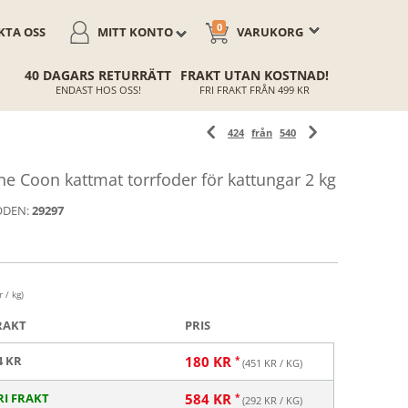
0
TA OSS
MITT KONTO
VARUKORG
40 DAGARS RETURRÄTT
FRAKT UTAN KOSTNAD!
ENDAST HOS OSS!
FRI FRAKT FRÅN 499 KR
424
från
540
 Coon kattmat torrfoder för kattungar 2 kg
ODEN:
29297
 / kg)
RAKT
PRIS
4 KR
180
KR
(
451
KR / KG)
RI FRAKT
584
KR
(
292
KR / KG)