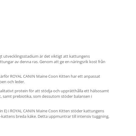
t utvecklingsstadium är det viktigt att kattungens
ttungar av denna ras. Genom att ge en näringsrik kost från
r därför ROYAL CANIN Maine Coon Kitten har ett anpassat
ben och leder.
tativt protein för att stödja och upprätthålla ett hälsosamt
t, samt prebiotika, som dessutom stöder balansen i
in E) i ROYAL CANIN Maine Coon Kitten stöder kattungens
-kattens breda käke. Detta uppmuntrar till intensiv tuggning,