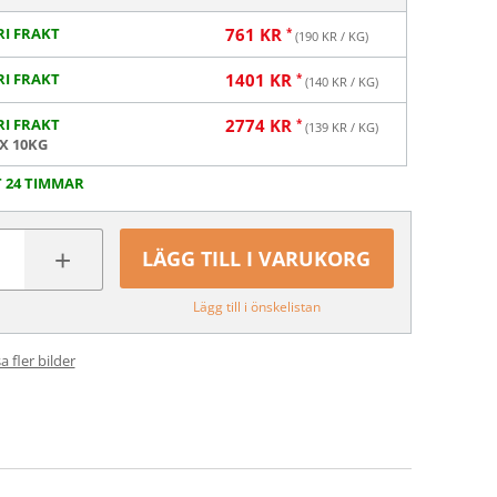
RI FRAKT
761
KR
(
190
KR / KG)
RI FRAKT
1401
KR
(
140
KR / KG)
RI FRAKT
2774
KR
(
139
KR / KG)
 X 10KG
T 24 TIMMAR
+
LÄGG TILL I VARUKORG
Lägg till i önskelistan
a fler bilder