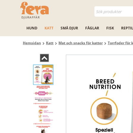
DJURAFFÄR
HUND
KATT
SMÅ DJUR
FÅGLAR
FISK
REPTI
Hemsidan
Katt
Mat och snacks för katter
Torrfoder för 