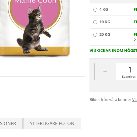
4 KG
F
10 KG
F
20 KG
F
2
VI SKICKAR INOM HÖGS
−
Kvantitet:
Bilder från våra kunder
Vis
SIONER
YTTERLIGARE FOTON