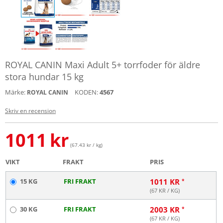
ROYAL CANIN Maxi Adult 5+ torrfoder för äldre
stora hundar 15 kg
Märke:
KODEN:
4567
ROYAL CANIN
Skriv en recension
1011
kr
(67.43 kr / kg)
VIKT
FRAKT
PRIS
15 KG
FRI FRAKT
1011
KR
(
67
KR / KG)
30 KG
FRI FRAKT
2003
KR
(
67
KR / KG)