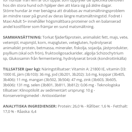
för hundar från fem år och uppåt som uppfyller de specifika behoven
hos din stora hund och hjälper den att klara sig på äldre dagar.
Större hundar är mer benägna att drabbas av matsmältningsproblem
än mindre raser på grund av deras längre matsmältningstid. Fodret i
Maxi Adult 5+ innehåller högsmältbara proteiner och en balanserad
andel kostfibrer som främjar en sund matsmältning.
SAMMANSÄTTNING:
Torkat fjäderfäprotein, animaliskt fett, majs, vete,
vetemjöl, majsmjöl, korn, majsgluten, vetegluten, hydrolyserat
animaliskt protein, betmassa, mineraler, fiskolja, sojaolja, jästprodukter,
psyllium (skal och frön), fruktooligosackarider, algolja Schizochytrium
sp, Glukosamin från fermentering, hydrolyserat brosk (kondroitinkälla)
TILLSATSER (per kg):
Näringstillsatser: Vitamin A: 21800 IE, vitamin D3:
1000 IE, järn (3b103): 36 mg, jod (3b201, 3b202): 3,6 mg, koppar (3b405,
3b406): 11 mg, mangan (3b502, 3b504): 47 mg, zink (3b603, 3b605,
3b606): 131 mg, selen (3b801, 3b811, 3b812): 0,06 mg - Teknologiska
tillsatser: Klinoptilolit av sedimentärt ursprung: 10 g -
Konserveringsmedel - Antioxidanter
ANALYTISKA INGREDIENSER:
Protein: 26,0 % - Råfiber: 1,6 % - Fetthalt:
17,0 % - Råaska: 6,4