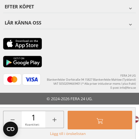
EFTER KÖPET
LÄR KÄNNA OSS
FERA 24 UG
Blankenfelder Dorfstraße 94 15827 Blankenfelde-Mahlow (Tyskland)
VAT SE502094669401 (* Alla priser inkluderar moms / plus frakt)
E-post:
info@fera.se
© 2024-2026 FERA 24 UG.
FERA INTERNATIONAL:
−
+
Kvantitet:
Lägg till i önskelistan