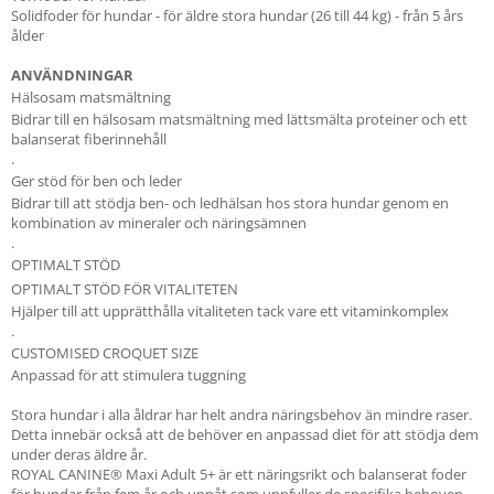
Solidfoder för hundar - för äldre stora hundar (26 till 44 kg) - från 5 års
ålder
ANVÄNDNINGAR
Hälsosam matsmältning
Bidrar till en hälsosam matsmältning med lättsmälta proteiner och ett
balanserat fiberinnehåll
.
Ger stöd för ben och leder
Bidrar till att stödja ben- och ledhälsan hos stora hundar genom en
kombination av mineraler och näringsämnen
.
OPTIMALT STÖD
OPTIMALT STÖD FÖR VITALITETEN
Hjälper till att upprätthålla vitaliteten tack vare ett vitaminkomplex
.
CUSTOMISED CROQUET SIZE
Anpassad för att stimulera tuggning
Stora hundar i alla åldrar har helt andra näringsbehov än mindre raser.
Detta innebär också att de behöver en anpassad diet för att stödja dem
under deras äldre år.
ROYAL CANINE® Maxi Adult 5+ är ett näringsrikt och balanserat foder