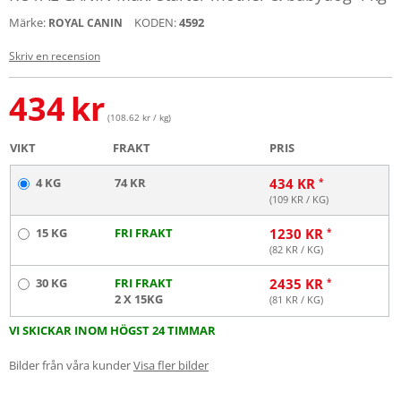
Märke:
KODEN:
4592
ROYAL CANIN
Skriv en recension
434
kr
(108.62 kr / kg)
VIKT
FRAKT
PRIS
4 KG
74 KR
434
KR
(
109
KR / KG)
15 KG
FRI FRAKT
1230
KR
(
82
KR / KG)
30 KG
FRI FRAKT
2435
KR
2 X 15KG
(
81
KR / KG)
VI SKICKAR INOM HÖGST 24 TIMMAR
Bilder från våra kunder
Visa fler bilder