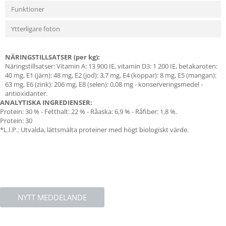
Funktioner
Ytterligare foton
NÄRINGSTILLSATSER (per kg):
Näringstillsatser: Vitamin A: 13 900 IE, vitamin D3: 1 200 IE, betakaroten:
40 mg, E1 (järn): 48 mg, E2 (jod): 3,7 mg, E4 (koppar): 8 mg, E5 (mangan):
63 mg, E6 (zink): 206 mg, E8 (selen): 0,08 mg - konserveringsmedel -
antioxidanter.
ANALYTISKA INGREDIENSER:
Protein: 30 % - Fetthalt: 22 % - Råaska: 6,9 % - Råfiber: 1,8 %.
Protein: 30
*L.I.P.: Utvalda, lättsmälta proteiner med högt biologiskt värde.
NYTT MEDDELANDE