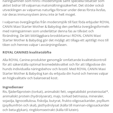
näringsämnen som finns i modersmjölk samt speciella tillsatser som
aktivt bidrar till valparnas matsmältningssäkerhet. Det stöder också
utvecklingen av valparnas naturliga försvar under deras första livsfas,
när deras immunsystem ännu inte är helt moget.
I valparnas övergångsfas från modersmjölk till fast föda erbjuder ROYAL
CANIN Maxi Starter Mother & Babydog den perfekta övergångsformeln
med näringsämnen som underlättar denna fas av tillväxt och
förändring. De lätt blötläggbara broskbitarna i ROYAL CANIN Maxi
Starter Mother & Babydog gör det möjligt att tillaga ett aptitligt mos till
tiken och hennes valpar i avvänjningsfasen.
ROYAL CANINES kvalitetslöfte
Alla ROYAL Canine-produkter genomgår omfattande kvalitetskontroll
för att säkerställa optimal livsmedelskvalitet och för att tillgodose din
hunds individuella näringsbehov och livsstil. Med ROYAL CANIN Maxi
Starter Mother & Babydog kan du erbjuda din hund och hennes valpar
en högkvalitativ och balanserad kost.
Ingredienser
Ris, fjäderfäprotein (torkat), animaliskt fett, vegetabiliskt proteinisolat*,
animaliskt protein (hydrolyserat), majs, torkad betmassa, mineraler,
sojaolja, lignocellulosa, fiskolja, butyrat, frukto-oligosackarider, psyllium
(psylliumfrön och skal), jästhydrolysat (källa till mannan-oligosackarider
och beta-glykan), ringblomsextrakt (källa till lutein).