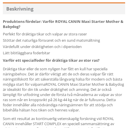
Beskrivning
Produktens fördelar: Varför ROYAL CANIN Maxi Starter Mother &
Babydog?
Perfekt för dräktiga tikar och valpar av stora raser
Stöttar det naturliga försvaret och en sund matsmältning
Värdefullt under dräktigheten och i diperioden
Lätt blötläggbara foderbitar
Varför ett specialfoder för dräktiga tikar av stor ras?
Dräktiga tikar eller de som nyligen har fått en kull har speciella
näringsbehov. Det är därför viktigt att de och deras valpar får rätt
näringstillskott för att säkerställa långvarig hälsa för modern och bästa
möjliga start för valparnaROYAL CANIN Maxi Starter Mother & Babydog
är idealiskt för din tik under dräktighet och amning. Det är också
lämpligt för utfodring under de första två månaderna av valpar av stor
ras som når en kroppsvikt på 26 kg-44 kg när de är fullvuxna. Detta
foder innehåller alla nödvändiga näringsämnen för att stödja och
bibehålla hälsan hos tiken och hennes valpar.
Som ett resultat av kontinuerlig vetenskaplig forskning vid ROYAL
CANIN innehåller START COMPLEX en speciell sammansättning av