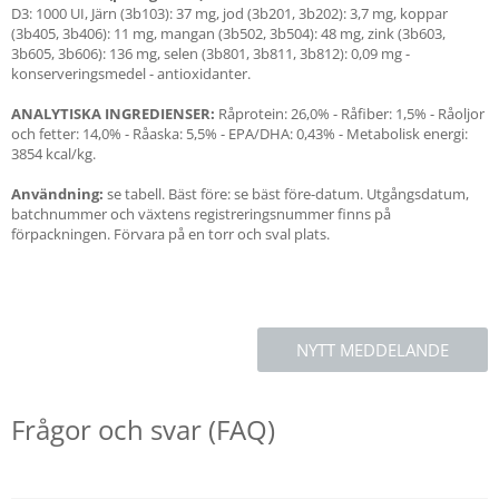
D3: 1000 UI, Järn (3b103): 37 mg, jod (3b201, 3b202): 3,7 mg, koppar
(3b405, 3b406): 11 mg, mangan (3b502, 3b504): 48 mg, zink (3b603,
3b605, 3b606): 136 mg, selen (3b801, 3b811, 3b812): 0,09 mg -
konserveringsmedel - antioxidanter.
ANALYTISKA INGREDIENSER:
Råprotein: 26,0% - Råfiber: 1,5% - Råoljor
och fetter: 14,0% - Råaska: 5,5% - EPA/DHA: 0,43% - Metabolisk energi:
3854 kcal/kg.
Användning:
se tabell. Bäst före: se bäst före-datum. Utgångsdatum,
batchnummer och växtens registreringsnummer finns på
förpackningen. Förvara på en torr och sval plats.
NYTT MEDDELANDE
Frågor och svar (FAQ)