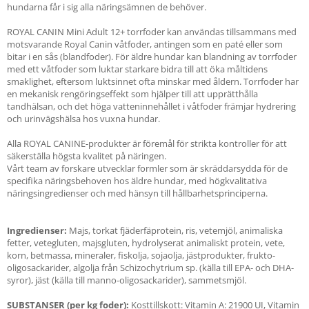
hundarna får i sig alla näringsämnen de behöver.
ROYAL CANIN Mini Adult 12+ torrfoder kan användas tillsammans med
motsvarande Royal Canin våtfoder, antingen som en paté eller som
bitar i en sås (blandfoder). För äldre hundar kan blandning av torrfoder
med ett våtfoder som luktar starkare bidra till att öka måltidens
smaklighet, eftersom luktsinnet ofta minskar med åldern. Torrfoder har
en mekanisk rengöringseffekt som hjälper till att upprätthålla
tandhälsan, och det höga vatteninnehållet i våtfoder främjar hydrering
och urinvägshälsa hos vuxna hundar.
Alla ROYAL CANINE-produkter är föremål för strikta kontroller för att
säkerställa högsta kvalitet på näringen.
Vårt team av forskare utvecklar formler som är skräddarsydda för de
specifika näringsbehoven hos äldre hundar, med högkvalitativa
näringsingredienser och med hänsyn till hållbarhetsprinciperna.
Ingredienser:
Majs, torkat fjäderfäprotein, ris, vetemjöl, animaliska
fetter, vetegluten, majsgluten, hydrolyserat animaliskt protein, vete,
korn, betmassa, mineraler, fiskolja, sojaolja, jästprodukter, frukto-
oligosackarider, algolja från Schizochytrium sp. (källa till EPA- och DHA-
syror), jäst (källa till manno-oligosackarider), sammetsmjöl.
SUBSTANSER (per kg foder):
Kosttillskott: Vitamin A: 21900 UI, Vitamin