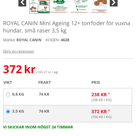
ROYAL CANIN Mini Ageing 12+ torrfoder för vuxna
hundar, små raser 3,5 kg
Märke:
KODEN:
4628
ROYAL CANIN
Skriv en recension
372
kr
(106.27 kr / kg)
VIKT
FRAKT
PRIS
0.8 KG
74 KR
238
KR
(
298
KR / KG)
3.5 KG
74 KR
372
KR
(
106
KR / KG)
VI SKICKAR INOM HÖGST 24 TIMMAR