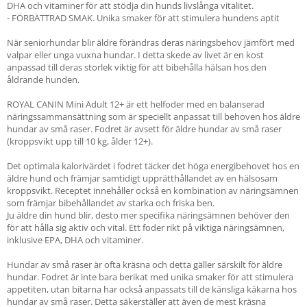
DHA och vitaminer för att stödja din hunds livslånga vitalitet.
- FÖRBÄTTRAD SMAK. Unika smaker för att stimulera hundens aptit
När seniorhundar blir äldre förändras deras näringsbehov jämfört med
valpar eller unga vuxna hundar. I detta skede av livet är en kost
anpassad till deras storlek viktig för att bibehålla hälsan hos den
åldrande hunden.
ROYAL CANIN Mini Adult 12+ är ett helfoder med en balanserad
näringssammansättning som är speciellt anpassat till behoven hos äldre
hundar av små raser. Fodret är avsett för äldre hundar av små raser
(kroppsvikt upp till 10 kg, ålder 12+).
Det optimala kalorivärdet i fodret täcker det höga energibehovet hos en
äldre hund och främjar samtidigt upprätthållandet av en hälsosam
kroppsvikt. Receptet innehåller också en kombination av näringsämnen
som främjar bibehållandet av starka och friska ben.
Ju äldre din hund blir, desto mer specifika näringsämnen behöver den
för att hålla sig aktiv och vital. Ett foder rikt på viktiga näringsämnen,
inklusive EPA, DHA och vitaminer.
Hundar av små raser är ofta kräsna och detta gäller särskilt för äldre
hundar. Fodret är inte bara berikat med unika smaker för att stimulera
appetiten, utan bitarna har också anpassats till de känsliga käkarna hos
hundar av små raser. Detta säkerställer att även de mest kräsna