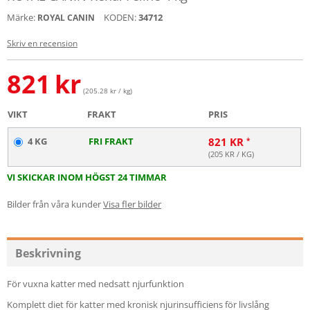
Märke:
KODEN:
34712
ROYAL CANIN
Skriv en recension
821
kr
(205.28 kr / kg)
VIKT
FRAKT
PRIS
4 KG
FRI FRAKT
821
KR
(
205
KR / KG)
VI SKICKAR INOM HÖGST 24 TIMMAR
Bilder från våra kunder
Visa fler bilder
Beskrivning
För vuxna katter med nedsatt njurfunktion
Komplett diet för katter med kronisk njurinsufficiens för livslång