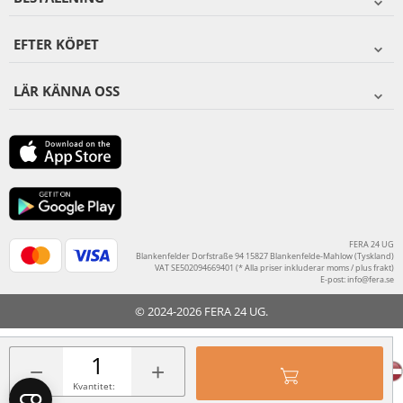
EFTER KÖPET
LÄR KÄNNA OSS
FERA 24 UG
Blankenfelder Dorfstraße 94 15827 Blankenfelde-Mahlow (Tyskland)
VAT SE502094669401 (* Alla priser inkluderar moms / plus frakt)
E-post:
info@fera.se
© 2024-2026 FERA 24 UG.
FERA INTERNATIONAL:
−
+
Kvantitet: