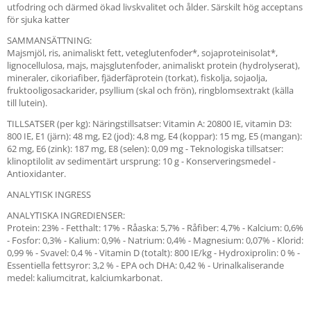
utfodring och därmed ökad livskvalitet och ålder. Särskilt hög acceptans
för sjuka katter
SAMMANSÄTTNING:
Majsmjöl, ris, animaliskt fett, veteglutenfoder*, sojaproteinisolat*,
lignocellulosa, majs, majsglutenfoder, animaliskt protein (hydrolyserat),
mineraler, cikoriafiber, fjäderfäprotein (torkat), fiskolja, sojaolja,
fruktooligosackarider, psyllium (skal och frön), ringblomsextrakt (källa
till lutein).
TILLSATSER (per kg): Näringstillsatser: Vitamin A: 20800 IE, vitamin D3:
800 IE, E1 (järn): 48 mg, E2 (jod): 4,8 mg, E4 (koppar): 15 mg, E5 (mangan):
62 mg, E6 (zink): 187 mg, E8 (selen): 0,09 mg - Teknologiska tillsatser:
klinoptilolit av sedimentärt ursprung: 10 g - Konserveringsmedel -
Antioxidanter.
ANALYTISK INGRESS
ANALYTISKA INGREDIENSER:
Protein: 23% - Fetthalt: 17% - Råaska: 5,7% - Råfiber: 4,7% - Kalcium: 0,6%
- Fosfor: 0,3% - Kalium: 0,9% - Natrium: 0,4% - Magnesium: 0,07% - Klorid:
0,99 % - Svavel: 0,4 % - Vitamin D (totalt): 800 IE/kg - Hydroxiprolin: 0 % -
Essentiella fettsyror: 3,2 % - EPA och DHA: 0,42 % - Urinalkaliserande
medel: kaliumcitrat, kalciumkarbonat.