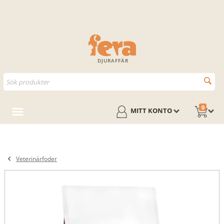
DJURAFFÄR
0
MITT KONTO
Veterinärfoder