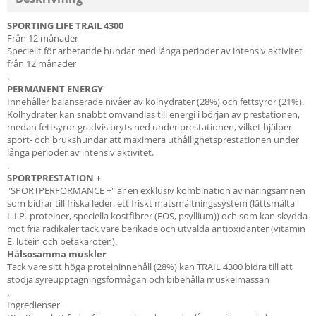
SPORTING LIFE TRAIL 4300
Från 12 månader
Speciellt för arbetande hundar med långa perioder av intensiv aktivitet
från 12 månader
.
PERMANENT ENERGY
Innehåller balanserade nivåer av kolhydrater (28%) och fettsyror (21%).
Kolhydrater kan snabbt omvandlas till energi i början av prestationen,
medan fettsyror gradvis bryts ned under prestationen, vilket hjälper
sport- och brukshundar att maximera uthållighetsprestationen under
långa perioder av intensiv aktivitet.
.
SPORTPRESTATION +
"SPORTPERFORMANCE +" är en exklusiv kombination av näringsämnen
som bidrar till friska leder, ett friskt matsmältningssystem (lättsmälta
L.I.P.-proteiner, speciella kostfibrer (FOS, psyllium)) och som kan skydda
mot fria radikaler tack vare berikade och utvalda antioxidanter (vitamin
E, lutein och betakaroten).
Hälsosamma muskler
Tack vare sitt höga proteininnehåll (28%) kan TRAIL 4300 bidra till att
stödja syreupptagningsförmågan och bibehålla muskelmassan
.
Ingredienser