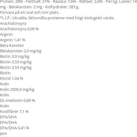
Protein: 28% - Fetthalt: 21% - Råaska: 7,6% - Råfiber: 2,6% - Per kg: Lutein: 14
mg - Betakaroten: 2 mg - Kolhydrater: 283 g.
Förvara på en sval och torr plats. .
*L.I.P.: Utvalda, lättsmälta proteiner med högt biologiskt värde.
Arachidonsyra
Arachidonsyra 0,09 %
Arginin
Arginin 1,41 %
Beta-karoten
Betakaroten 2,0 mg/kg
Biotin 3,0 mg/kg
Biotin 3,53 mg/kg
Biotin 3,53 mg/kg
Biotin
Klorid 1,04 %
Kolin
Kolin 2500,0 mg/kg
Kolin
DL-metionin 0,69 %
Kolin
Kostfibrer 7,1 %
EPA/DHA
EPA/DHA
EPA/DHA
0,41 %
Järn