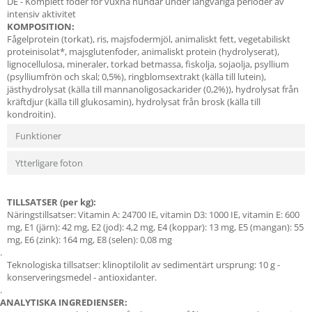
DE - Komplett foder för vuxna hundar under långvariga perioder av
intensiv aktivitet
KOMPOSITION:
Fågelprotein (torkat), ris, majsfodermjöl, animaliskt fett, vegetabiliskt
proteinisolat*, majsglutenfoder, animaliskt protein (hydrolyserat),
lignocellulosa, mineraler, torkad betmassa, fiskolja, sojaolja, psyllium
(psylliumfrön och skal; 0,5%), ringblomsextrakt (källa till lutein),
jästhydrolysat (källa till mannanoligosackarider (0,2%)), hydrolysat från
kräftdjur (källa till glukosamin), hydrolysat från brosk (källa till
kondroitin).
Funktioner
Ytterligare foton
TILLSATSER (per kg):
Näringstillsatser: Vitamin A: 24700 IE, vitamin D3: 1000 IE, vitamin E: 600
mg, E1 (järn): 42 mg, E2 (jod): 4,2 mg, E4 (koppar): 13 mg, E5 (mangan): 55
mg, E6 (zink): 164 mg, E8 (selen): 0,08 mg
.
Teknologiska tillsatser: klinoptilolit av sedimentärt ursprung: 10 g -
konserveringsmedel - antioxidanter.
.
ANALYTISKA INGREDIENSER: