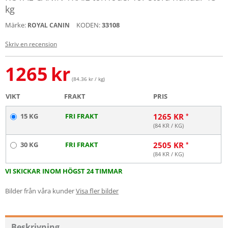
kg
Märke:
KODEN:
33108
ROYAL CANIN
Skriv en recension
1265
kr
(84.36 kr / kg)
VIKT
FRAKT
PRIS
15 KG
FRI FRAKT
1265
KR
(
84
KR / KG)
30 KG
FRI FRAKT
2505
KR
(
84
KR / KG)
VI SKICKAR INOM HÖGST 24 TIMMAR
Bilder från våra kunder
Visa fler bilder
Beskrivning