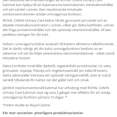
Den exklusiva sammansättningen av ROYAL CANIN Urinary Care
kattmat kan hjälpa till att balansera koncentrationen, mineralinnehållet
och pH-värdet i urinen. Den resulterande minskade
urinkoncentrationen stöder urinvägarnas funktion.
ROYAL CANIN Urinary Care bidrar till ett gynnsamt pH-värde och en
idealisk mineralkoncentration i urinen, vilket gör detta kattfoder, utöver
det höga proteininnehållet och det optimala vitamininnehållet, till den
perfekta näringen för din katt.
Hälsan i urinvägarna bidrar avsevärt till katters allmänna välbefinnande.
Det är därför viktigt att din katts urinvägsfunktion bedöms av en
veterinär och att du följer veterinärens rekommendationer - vilket också
inkluderar kosten.
Detta torrfoder innehåller fjäderfä, vegetabiliskt proteinisolat, ris, vete,
grönsaker, sojaolja, fiskolja och ringblomsextrakt (en källa till lutein).
Detta säkerställer inte bara ett optimalt näringsinnehåll, utan är också
särskilt tilltalande för katter när det gäller lukt och smak.
Jämfört med konventionell kattmat har utfodring med ROYAL CANIN
Urinary Care kattmat visat sig vara 2 gånger mer effektiv för att stödja
urinvägarnas funktion på bara 10 dagar. *
*Intern studie av Royal Canine
För mer variation: ytterligare produktvarianter