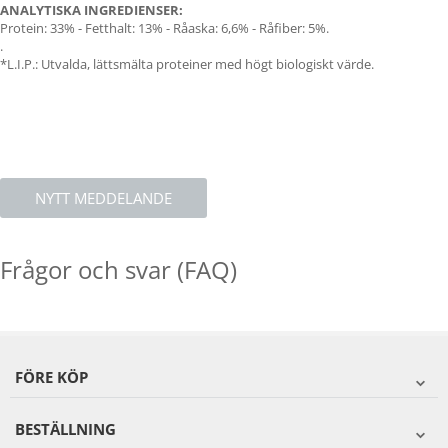
ANALYTISKA INGREDIENSER:
Protein: 33% - Fetthalt: 13% - Råaska: 6,6% - Råfiber: 5%.
.
*L.I.P.: Utvalda, lättsmälta proteiner med högt biologiskt värde.
NYTT MEDDELANDE
Frågor och svar (FAQ)
FÖRE KÖP
BESTÄLLNING