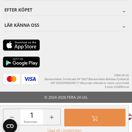
EFTER KÖPET
LÄR KÄNNA OSS
FERA 24 UG
Blankenfelder Dorfstraße 94 15827 Blankenfelde-Mahlow (Tyskland)
VAT SE502094669401 (* Alla priser inkluderar moms / plus frakt)
E-post:
info@fera.se
© 2024-2026 FERA 24 UG.
FERA INTERNATIONAL:
−
+
Kvantitet:
Lägg till i önskelistan