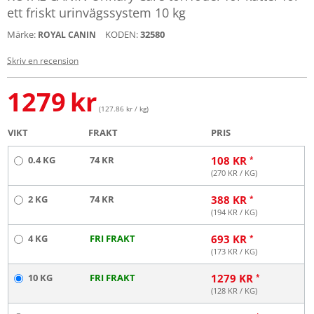
ett friskt urinvägssystem 10 kg
Märke:
KODEN:
32580
ROYAL CANIN
Skriv en recension
1279
kr
(127.86 kr / kg)
VIKT
FRAKT
PRIS
0.4 KG
74 KR
108
KR
(
270
KR / KG)
2 KG
74 KR
388
KR
(
194
KR / KG)
4 KG
FRI FRAKT
693
KR
(
173
KR / KG)
10 KG
FRI FRAKT
1279
KR
(
128
KR / KG)