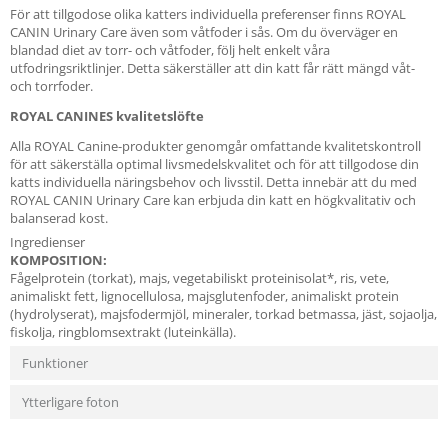
För att tillgodose olika katters individuella preferenser finns ROYAL
CANIN Urinary Care även som våtfoder i sås. Om du överväger en
blandad diet av torr- och våtfoder, följ helt enkelt våra
utfodringsriktlinjer. Detta säkerställer att din katt får rätt mängd våt-
och torrfoder.
ROYAL CANINES kvalitetslöfte
Alla ROYAL Canine-produkter genomgår omfattande kvalitetskontroll
för att säkerställa optimal livsmedelskvalitet och för att tillgodose din
katts individuella näringsbehov och livsstil. Detta innebär att du med
ROYAL CANIN Urinary Care kan erbjuda din katt en högkvalitativ och
balanserad kost.
Ingredienser
KOMPOSITION:
Fågelprotein (torkat), majs, vegetabiliskt proteinisolat*, ris, vete,
animaliskt fett, lignocellulosa, majsglutenfoder, animaliskt protein
(hydrolyserat), majsfodermjöl, mineraler, torkad betmassa, jäst, sojaolja,
fiskolja, ringblomsextrakt (luteinkälla).
Funktioner
Ytterligare foton